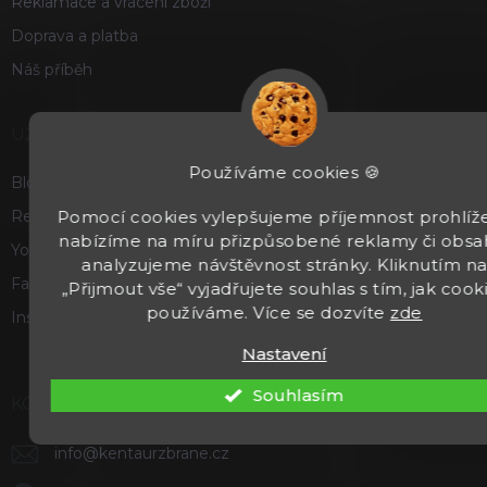
Reklamace a vrácení zboží
Doprava a platba
Náš příběh
UŽITEČNÉ
Používáme cookies 🍪
Blog
Pomocí cookies vylepšujeme příjemnost prohlíže
Recenze a hodnocení
nabízíme na míru přizpůsobené reklamy či obsa
Youtube
analyzujeme návštěvnost stránky. Kliknutím n
Facebook
„Přijmout vše“ vyjadřujete souhlas s tím, jak cook
používáme. Více se dozvíte
zde
Instagram
Nastavení
Souhlasím
KONTAKT
info
@
kentaurzbrane.cz