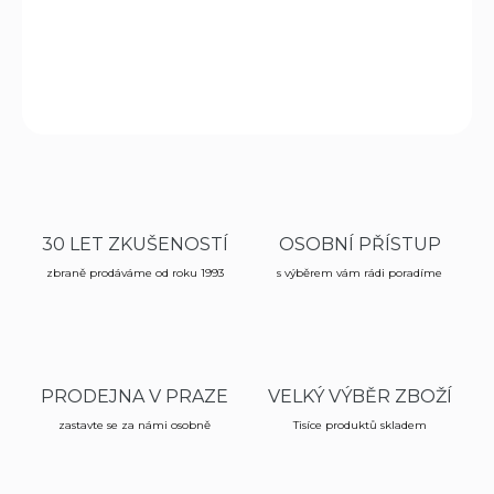
DETAILNÍ INFORMACE
ZEPTAT SE
HLÍDAT
30 LET ZKUŠENOSTÍ
OSOBNÍ PŘÍSTUP
zbraně prodáváme od roku 1993
s výběrem vám rádi poradíme
PRODEJNA V PRAZE
VELKÝ VÝBĚR ZBOŽÍ
zastavte se za námi osobně
Tisíce produktů skladem