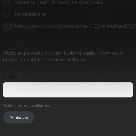
Staňte se našimi fanoušky na Facebooku
kentaurzbrane
https://www.youtube.com/channel/UCgx4wnta8gwEVg
ODEBÍRAT NEWSLETTER
Vložte svůj e-mail a my vám budeme zasílat informace o
nových produktech na našem e-shopu.
E-MAIL
Vložením e-mailu souhlasíte s
podmínkami ochrany osobních údajů
.
Přihlásit se