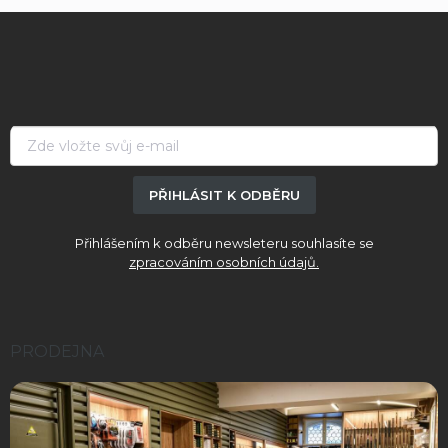
Z
á
p
a
t
í
PŘIHLÁSIT K ODBĚRU
Přihlášením k odběru newsleteru souhlasíte se
zpracováním osobních údajů.
PRODEJNA