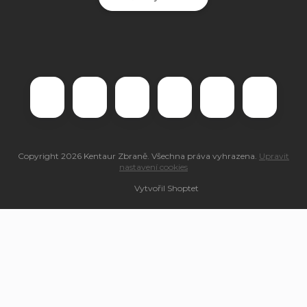
Copyright 2026
Kentaur Zbraně
. Všechna práva vyhrazena.
Upravit
nastavení cookies
Vytvořil Shoptet