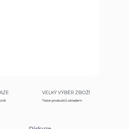
Přidat do košíku
 67 cm kalený je určen pro profesionální použití v
ý proti ohnutí i při silných úderech.
ZEPTAT SE
HLÍDAT
AZE
VELKÝ VÝBĚR ZBOŽÍ
obně
Tisíce produktů skladem
Diskuze