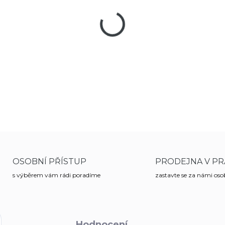
−
+
Teleskopický obušek velikosti
policejní praxi. Je velmi odoln
DETAILNÍ INFORMACE
OSOBNÍ PŘÍSTUP
PRODEJNA V PR
s výběrem vám rádi poradíme
zastavte se za námi os
Hodnocení