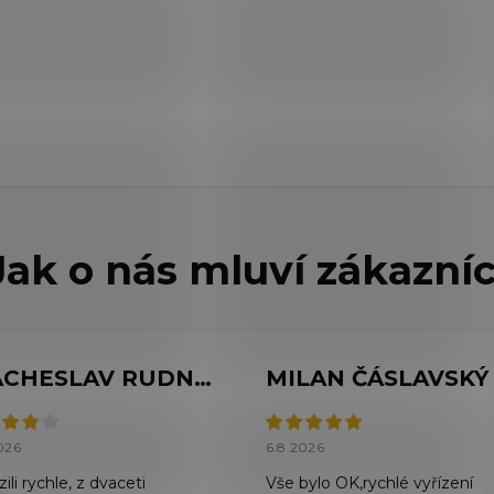
VIACHESLAV RUDNYTSKYI
MILAN ČÁSLAVSKÝ
026
6.8.2026
ili rychle, z dvaceti
Vše bylo OK,rychlé vyřízení