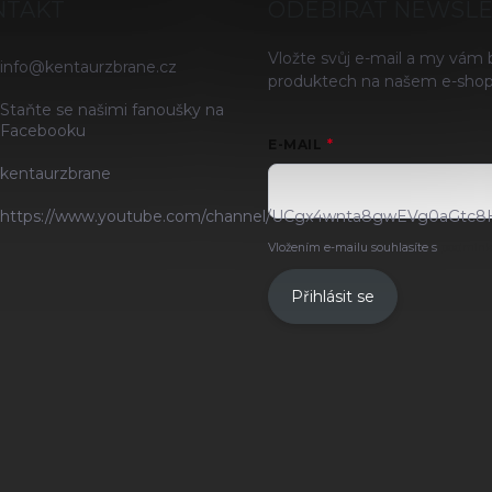
NTAKT
ODEBÍRAT NEWSL
Vložte svůj e-mail a my vám
info
@
kentaurzbrane.cz
produktech na našem e-shop
Staňte se našimi fanoušky na
Facebooku
E-MAIL
kentaurzbrane
https://www.youtube.com/channel/UCgx4wnta8gwEVg0aGtc8
Vložením e-mailu souhlasíte s
podmínk
Přihlásit se