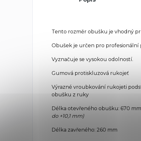
Tento rozměr obušku je vhodný pro
Obušek je určen pro profesionální po
Vyznačuje se vysokou odolností.
Gumová protiskluzová rukojeť
Výrazné vroubkování rukojeti pods
obušku z ruky
Délka otevřeného obušku: 670 m
do +10,1 mm)
Délka zavřeného: 260 mm