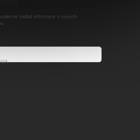
ETTER
 budeme zasílat informace o nových
u.
HYA
ami ochrany osobních údajů
.