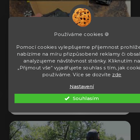
Používáme cookies 🍪
Pomocí cookies vylepšujeme příjemnost prohlíže
nabízíme na míru přizpůsobené reklamy či obsa
analyzujeme návštěvnost stránky. Kliknutím n
„Přijmout vše“ vyjadřujete souhlas s tím, jak cook
Revolver Umarex T4E TR 50 Gen2 cal 50
používáme. Více se dozvíte
zde
13J
Nastavení
Souhlasím
Zobrazit video