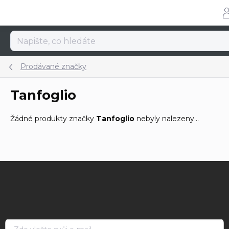
Přejít
na
obsah
Prodávané značky
Tanfoglio
Žádné produkty značky
Tanfoglio
nebyly nalezeny...
Z
á
p
a
t
í