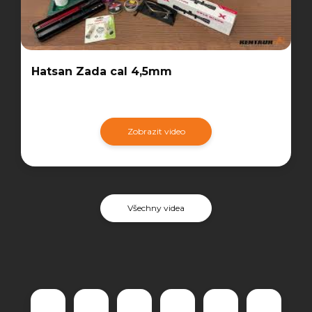
Hatsan Zada cal 4,5mm
Zobrazit video
Všechny videa