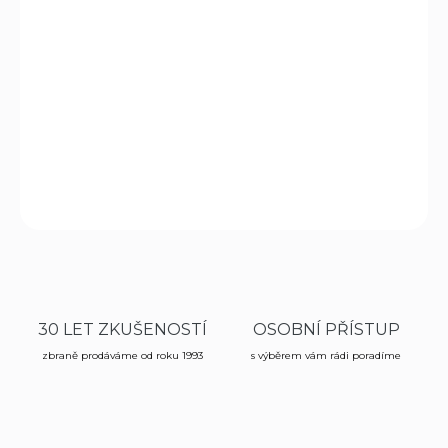
−
+
Přidat do košíku
Taktické pouzdro swe zásobníkem černé určeno pro
zbraně CZ 75/85, GLOCK 17, SIG P-226, BERRETA 92,
Walther P99, HK USP.
ZEPTAT SE
HLÍDAT
30 LET ZKUŠENOSTÍ
OSOBNÍ PŘÍSTUP
zbraně prodáváme od roku 1993
s výběrem vám rádi poradíme