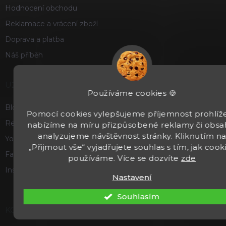
Hodnocení obchodu
Reklamace a vrácení zboží
Doprava a platba
Náš příběh
UŽITEČNÉ
Používáme cookies 🍪
Blog
Pomocí cookies vylepšujeme příjemnost prohlíže
Recenze a hodnocení
nabízíme na míru přizpůsobené reklamy či obsa
analyzujeme návštěvnost stránky. Kliknutím n
Youtube
„Přijmout vše“ vyjadřujete souhlas s tím, jak cook
Facebook
používáme. Více se dozvíte
zde
Instagram
Nastavení
Souhlasím
KONTAKT