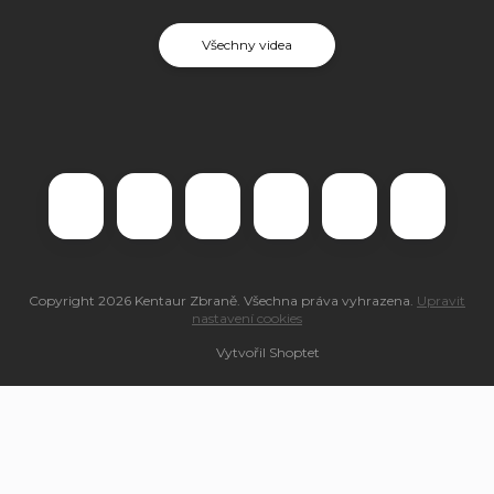
Všechny videa
Copyright 2026
Kentaur Zbraně
. Všechna práva vyhrazena.
Upravit
nastavení cookies
Vytvořil Shoptet