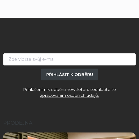
Z
á
p
a
t
í
PŘIHLÁSIT K ODBĚRU
Přihlášením k odběru newsleteru souhlasíte se
zpracováním osobních údajů.
PRODEJNA