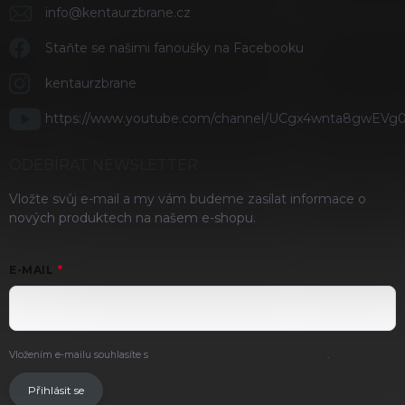
info
@
kentaurzbrane.cz
Staňte se našimi fanoušky na Facebooku
kentaurzbrane
https://www.youtube.com/channel/UCgx4wnta8gwEVg
ODEBÍRAT NEWSLETTER
Vložte svůj e-mail a my vám budeme zasílat informace o
nových produktech na našem e-shopu.
E-MAIL
Vložením e-mailu souhlasíte s
podmínkami ochrany osobních údajů
.
Přihlásit se