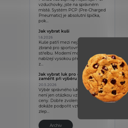
vzduchovky, jste na správném
místě. Systém PCP (Pre-Charged
Pneumatic) je absolutní špička,
pok...
Jak vybrat kuši
1.6.2026
Kuše patří mezi nejzajímavější
zbraně pro sportovní i rekreační
střelbu. Moderní modely dnes
nabízejí vysokou přesnost, kvalitní
z...
Jak vybrat luk pro děti: Na co se
zaměřit při výběru
20.5.2026
Výběr správného luku pro dítě
není jen otázkou vzhledu nebo
ceny. Dobře zvolený luk pro děti
dokáže podpořit vztah ke sportu,
zlep...
Archiv