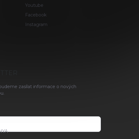
Youtube
Facebook
Instagram
ETTER
 budeme zasílat informace o nových
u.
HYA