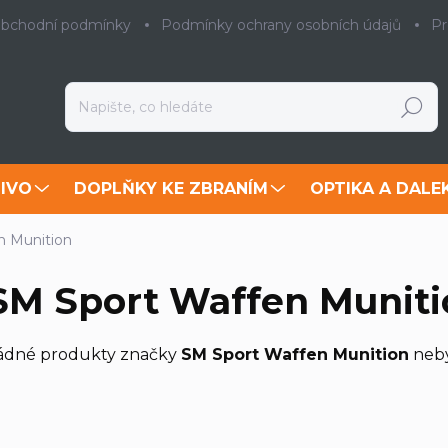
bchodní podmínky
Podmínky ochrany osobních údajů
Pr
Hledat
IVO
DOPLŇKY KE ZBRANÍM
OPTIKA A DALE
n Munition
SM Sport Waffen Muniti
ádné produkty značky
SM Sport Waffen Munition
neby