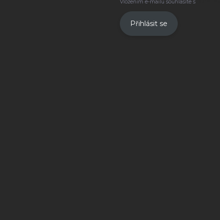
Vložením e-mailu souhlasíte s
podmínk
Přihlásit se