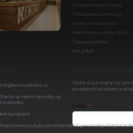
Ochrana osobních údajů
Odstoupení od smlouvy
Hodnocení obchodu
Reklamace a vrácení zboží
Doprava a platba
Náš příběh
NTAKT
ODEBÍRAT NEWSL
Vložte svůj e-mail a my vám
info
@
kentaurzbrane.cz
produktech na našem e-shop
Staňte se našimi fanoušky na
Facebooku
E-MAIL
kentaurzbrane
https://www.youtube.com/channel/UCgx4wnta8gwEVg0aGtc8