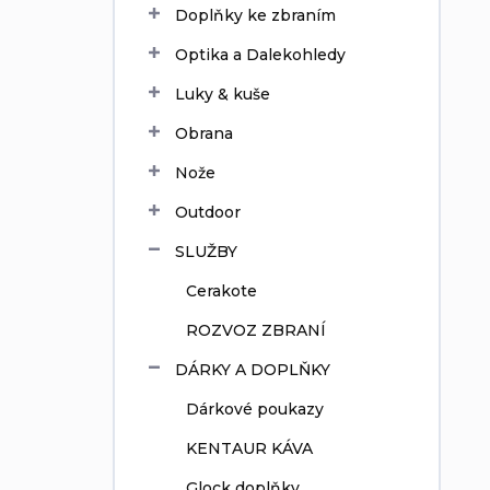
Doplňky ke zbraním
í
p
Optika a Dalekohledy
a
n
Luky & kuše
e
Obrana
l
Nože
Outdoor
SLUŽBY
Cerakote
ROZVOZ ZBRANÍ
DÁRKY A DOPLŇKY
Dárkové poukazy
KENTAUR KÁVA
Glock doplňky