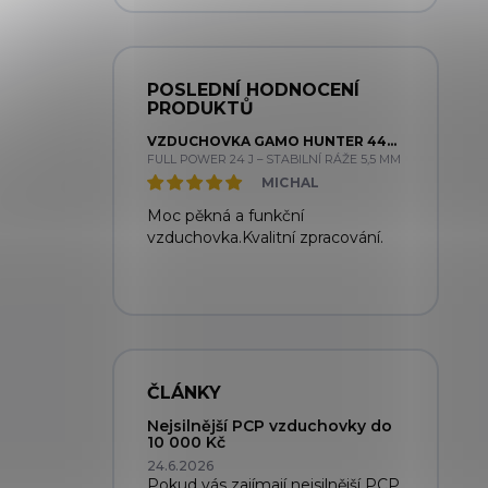
POSLEDNÍ HODNOCENÍ
PRODUKTŮ
VZDUCHOVKA GAMO HUNTER 440 CAL. 5,5MM
FULL POWER 24 J – STABILNÍ RÁŽE 5,5 MM
MICHAL
Moc pěkná a funkční
vzduchovka.Kvalitní zpracování.
ČLÁNKY
Nejsilnější PCP vzduchovky do
10 000 Kč
24.6.2026
Pokud vás zajímají nejsilnější PCP