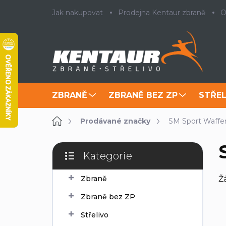
Přejít
Jak nakupovat
Prodejna Kentaur zbraně
O
na
obsah
ZBRANĚ
ZBRANĚ BEZ ZP
STŘEL
Domů
Prodávané značky
SM Sport Waffe
P
Kategorie
o
Přeskočit
s
kategorie
Zbraně
Ž
t
r
Zbraně bez ZP
a
n
Střelivo
n