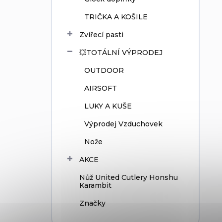
TRIČKA A KOŠILE
Zvířecí pasti
💥TOTÁLNÍ VÝPRODEJ
OUTDOOR
AIRSOFT
LUKY A KUŠE
Výprodej Vzduchovek
Nože
AKCE
Nůž United Cutlery Honshu
Karambit
Značky