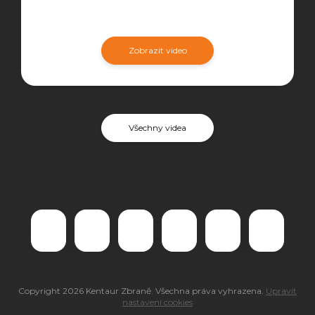
Zobrazit video
Všechny videa
Copyright 2026
Kentaur Zbraně
. Všechna práva vyhrazena.
Upravit
nastavení cookies