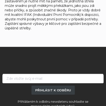
zastavěním je nutné mít na paměti, že jednotná střela
může snadno projít měkkými překážkami, jako jsou zdi
nebo příčky, a způsobit značné škody. Proto je vždy dobré
mít kvalitní IFAK (Individuální První Pomocník) k dispozici,
abyste mohli poskytnout první pomoc v případě potřeby.
Zajištění správné výbavy je klíčové pro zajištění bezpečné a
úspěšné střelby.
Z
á
p
a
t
í
PŘIHLÁSIT K ODBĚRU
Přihlášením k odběru newsleteru souhlasíte se
zpracováním osobních údajů.