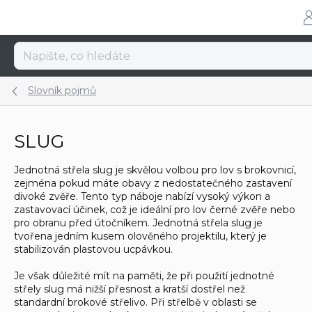
Přejít
na
obsah
Slovník pojmů
SLUG
Jednotná střela slug je skvělou volbou pro lov s brokovnicí,
zejména pokud máte obavy z nedostatečného zastavení
divoké zvěře. Tento typ náboje nabízí vysoký výkon a
zastavovací účinek, což je ideální pro lov černé zvěře nebo
pro obranu před útočníkem. Jednotná střela slug je
tvořena jedním kusem olověného projektilu, který je
stabilizován plastovou ucpávkou.
Je však důležité mít na paměti, že při použití jednotné
střely slug má nižší přesnost a kratší dostřel než
standardní brokové střelivo. Při střelbě v oblasti se