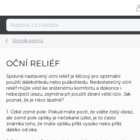
Přejít
na
obsah
Slovník pojmů
OČNÍ RELIÉF
Správně nastavený oční reliéf je klíčový pro optimální
použití dalekohledu nebo puškohledu. Nedostatečný oční
reliéf může vést ke sníženému komfortu a dokonce i
nebezpečí úrazu, zejména při použití zbraní větší
ráže
. Jak
poznat, že je něco špatně?
1. Úzké zorné pole: Pokud máte pocit, že vidíte čistý obraz,
ale zorné pole optiky je nečekaně úzké, je to často
známka toho, že máte optiku příliš vysoko nebo příliš
daleko od oka.