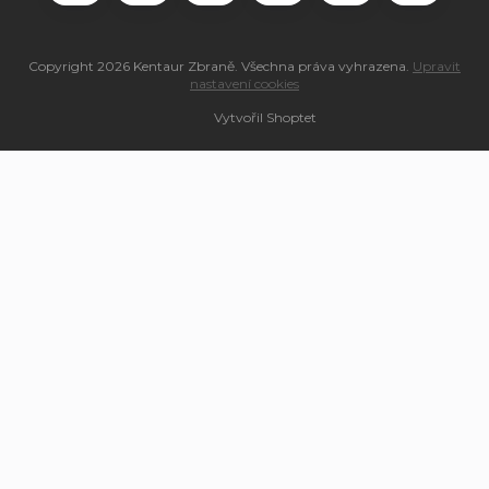
Copyright 2026
Kentaur Zbraně
. Všechna práva vyhrazena.
Upravit
nastavení cookies
Vytvořil Shoptet