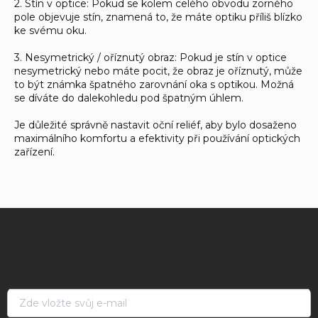
2. Stín v optice: Pokud se kolem celého obvodu zorného
pole objevuje stín, znamená to, že máte optiku příliš blízko
ke svému oku.
3. Nesymetrický / oříznutý obraz: Pokud je stín v optice
nesymetrický nebo máte pocit, že obraz je oříznutý, může
to být známka špatného zarovnání oka s optikou. Možná
se díváte do dalekohledu pod špatným úhlem.
Je důležité správně nastavit oční reliéf, aby bylo dosaženo
maximálního komfortu a efektivity při používání optických
zařízení.
Z
á
p
a
t
í