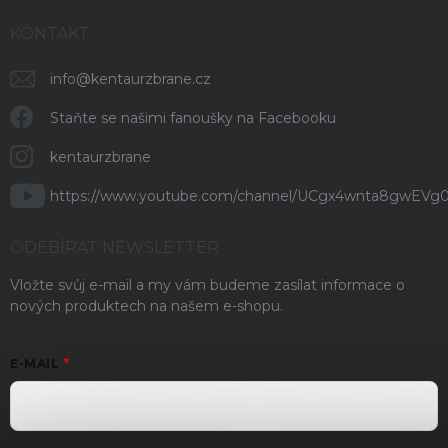
KONTAKT
info
@
kentaurzbrane.cz
Staňte se našimi fanoušky na Facebooku
kentaurzbrane
https://www.youtube.com/channel/UCgx4wnta8gwEVg
ODEBÍRAT NEWSLETTER
Vložte svůj e-mail a my vám budeme zasílat informace o
nových produktech na našem e-shopu.
E-MAIL