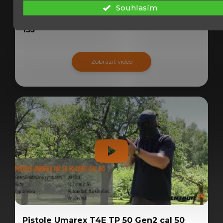
Souhlasím
Revolver Umarex T4E TR 50 Gen2 cal 50
13J
Zobrazit video
Pistole Umarex T4E TP 50 Gen2 cal 50