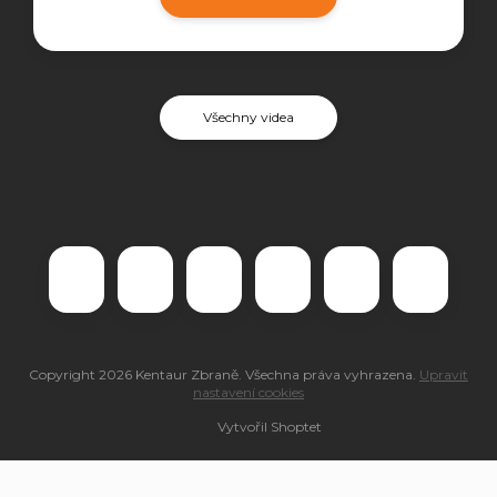
Všechny videa
Copyright 2026
Kentaur Zbraně
. Všechna práva vyhrazena.
Upravit
nastavení cookies
Vytvořil Shoptet