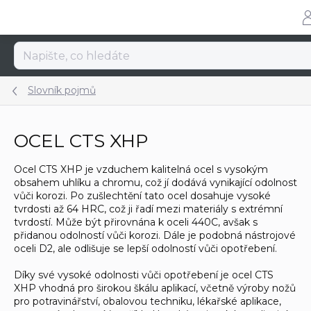
Přejít
na
obsah
Slovník pojmů
OCEL CTS XHP
Ocel CTS XHP je vzduchem kalitelná ocel s vysokým
obsahem uhlíku a chromu, což jí dodává vynikající odolnost
vůči korozi. Po zušlechtění tato ocel dosahuje vysoké
tvrdosti až 64 HRC, což ji řadí mezi materiály s extrémní
tvrdostí. Může být přirovnána k oceli 440C, avšak s
přidanou odolností vůči korozi. Dále je podobná nástrojové
oceli D2, ale odlišuje se lepší odolností vůči opotřebení.
Díky své vysoké odolnosti vůči opotřebení je ocel CTS
XHP vhodná pro širokou škálu aplikací, včetně výroby nožů
pro potravinářství, obalovou techniku, lékařské aplikace,