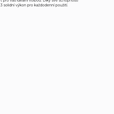
 pro vás ideální volbou. Díky své schopnosti
 solidní výkon pro každodenní použití.