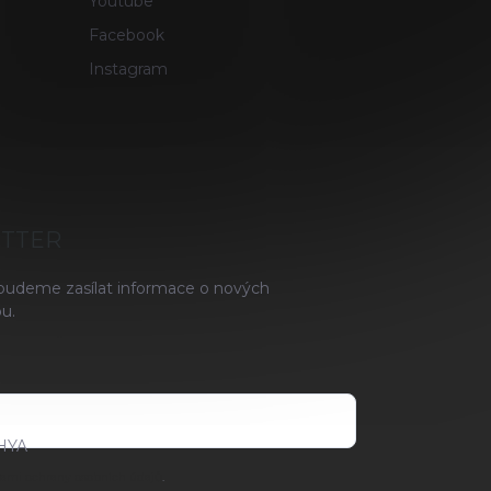
Youtube
Facebook
Instagram
ETTER
 budeme zasílat informace o nových
u.
HYA
ami ochrany osobních údajů
.