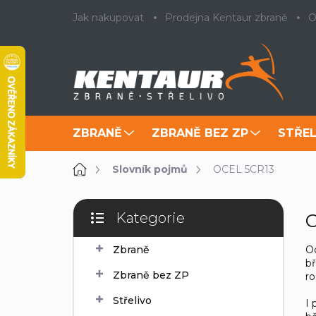
Přejít
Jak nakupovat
Prodejna Kentaur zbraně
O
na
obsah
ZBRANĚ
ZBRANĚ BEZ ZP
STŘEL
Domů
Slovník pojmů
OCEL 5CR13
P
Kategorie
o
Přeskočit
s
kategorie
Oc
Zbraně
t
bř
r
Zbraně bez ZP
ro
a
n
Střelivo
I 
n