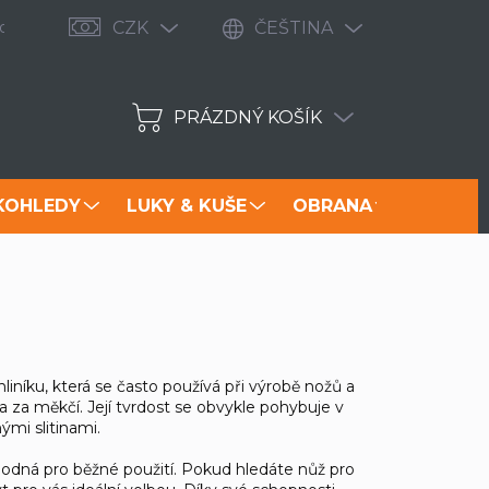
odávané značky
Zbrojní průkaz 2021: Jak v ČR získat zbrojní 
CZK
ČEŠTINA
PRÁZDNÝ KOŠÍK
NÁKUPNÍ
KOŠÍK
KOHLEDY
LUKY & KUŠE
OBRANA
NOŽE
níku, která se často používá při výrobě nožů a
na za měkčí. Její tvrdost se obvykle pohybuje v
nými slitinami.
 vhodná pro běžné použití. Pokud hledáte nůž pro