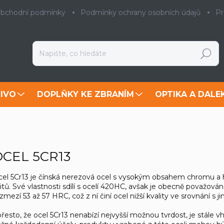
bchodní podmínky
Podmínky ochrany osobních údajů
Pr
Hledat
IVO
DOPLŇKY KE ZBRANÍM
OPTIKA A DALE
OCEL 5CR13
el 5Cr13 je čínská nerezová ocel s vysokým obsahem chromu a hli
itů. Své vlastnosti sdílí s ocelí 420HC, avšak je obecně považová
zmezí 53 až 57 HRC, což z ní činí ocel nižší kvality ve srovnání s ji
přesto, že ocel 5Cr13 nenabízí nejvyšší možnou tvrdost, je stále