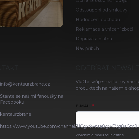
Ochrana osobních údajů
Odstoupení od smlouvy
Hodnocení obchodu
Reklamace a vrácení zboží
Doprava a platba
Náš příběh
NTAKT
ODEBÍRAT NEWSL
Vložte svůj e-mail a my vám
info
@
kentaurzbrane.cz
produktech na našem e-shop
Staňte se našimi fanoušky na
Facebooku
E-MAIL
kentaurzbrane
https://www.youtube.com/channel/UCgx4wnta8gwEVg0aGtc8
Vložením e-mailu souhlasíte s
podmínk