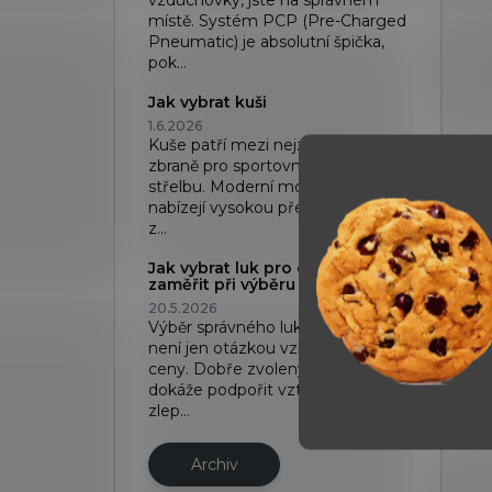
vzduchovky, jste na správném
místě. Systém PCP (Pre-Charged
Pneumatic) je absolutní špička,
pok...
Jak vybrat kuši
1.6.2026
Kuše patří mezi nejzajímavější
zbraně pro sportovní i rekreační
střelbu. Moderní modely dnes
nabízejí vysokou přesnost, kvalitní
z...
Jak vybrat luk pro děti: Na co se
zaměřit při výběru
20.5.2026
Výběr správného luku pro dítě
není jen otázkou vzhledu nebo
ceny. Dobře zvolený luk pro děti
dokáže podpořit vztah ke sportu,
zlep...
Archiv