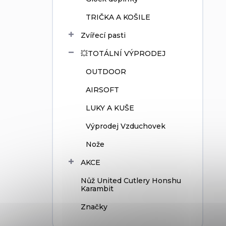
TRIČKA A KOŠILE
Zvířecí pasti
💥TOTÁLNÍ VÝPRODEJ
OUTDOOR
AIRSOFT
LUKY A KUŠE
Výprodej Vzduchovek
Nože
AKCE
Nůž United Cutlery Honshu
Karambit
Značky