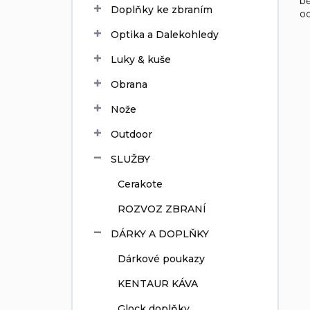
bě
Doplňky ke zbraním
í
od
p
Optika a Dalekohledy
a
n
Luky & kuše
e
Obrana
l
Nože
Outdoor
SLUŽBY
Cerakote
ROZVOZ ZBRANÍ
DÁRKY A DOPLŇKY
Dárkové poukazy
KENTAUR KÁVA
Glock doplňky