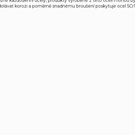
žné každodenní účely, produkty vyrobené z této oceli mohou být
olávat korozi a poměrně snadnému broušení poskytuje ocel 5Cr13