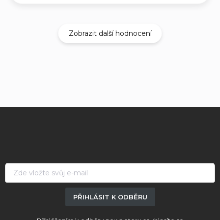
Zobrazit další hodnocení
Z
á
p
a
t
í
PŘIHLÁSIT K ODBĚRU