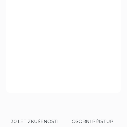
DORUČIT DO:
11.8.2026
MOŽNOSTI
DORUČENÍ
−
+
Přidat do košíku
Školní, neboli vybíjecí náboj Stilcrin kulový s pružinkou cal.
7,65, plastový.
DETAILNÍ INFORMACE
ZEPTAT SE
HLÍDAT
30 LET ZKUŠENOSTÍ
OSOBNÍ PŘÍSTUP