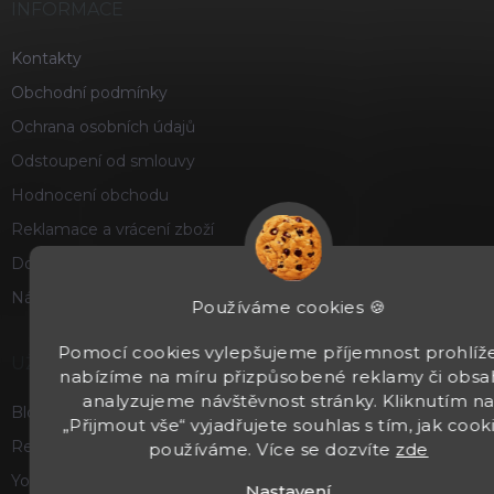
INFORMACE
Kontakty
Obchodní podmínky
Ochrana osobních údajů
Odstoupení od smlouvy
Hodnocení obchodu
Reklamace a vrácení zboží
Doprava a platba
Náš příběh
Používáme cookies 🍪
Pomocí cookies vylepšujeme příjemnost prohlíže
UŽITEČNÉ
nabízíme na míru přizpůsobené reklamy či obsa
analyzujeme návštěvnost stránky. Kliknutím n
Blog
„Přijmout vše“ vyjadřujete souhlas s tím, jak cook
Recenze a hodnocení
používáme. Více se dozvíte
zde
Youtube
Nastavení