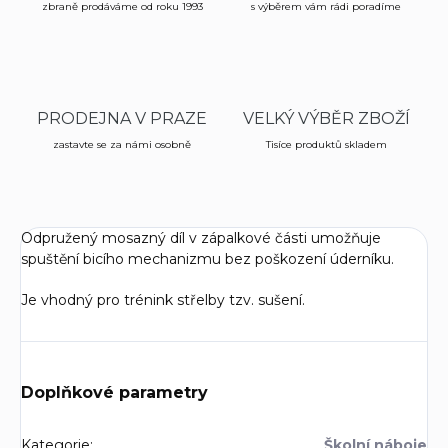
zbraně prodáváme od roku 1993
s výběrem vám rádi poradíme
PRODEJNA V PRAZE
VELKÝ VÝBĚR ZBOŽÍ
zastavte se za námi osobně
Tisíce produktů skladem
Odpružený mosazný díl v zápalkové části umožňuje
spuštění bicího mechanizmu bez poškození úderníku.
Je vhodný pro trénink střelby tzv. sušení.
Doplňkové parametry
Kategorie
:
Školní náboje