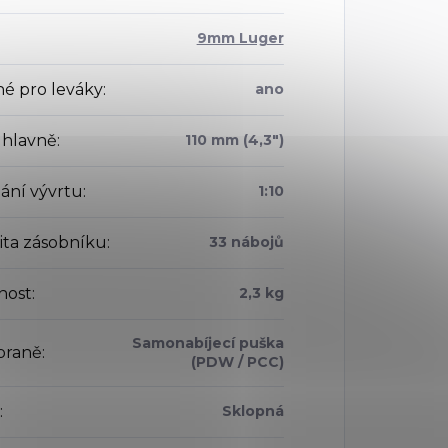
9mm Luger
é pro leváky
:
ano
 hlavně
:
110 mm (4,3")
ání vývrtu
:
1:10
ita zásobníku
:
33 nábojů
nost
:
2,3 kg
Samonabíjecí puška
braně
:
(PDW / PCC)
:
Sklopná