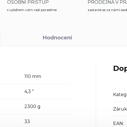
OSOBNÍ PŘÍSTUP
PRODEJNA V PR
s výběrem vám rádi poradíme
zastavte se za námi os
Hodnocení
Dop
110 mm
4,3 "
Kateg
2300 g
Záruk
33
EAN
: