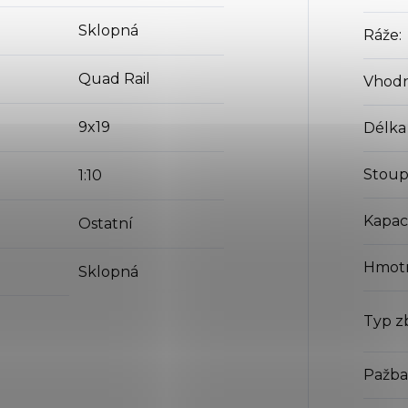
Sklopná
Ráže
:
Quad Rail
Vhodn
9x19
Délka
Stoup
1:10
Kapac
Ostatní
Hmot
Sklopná
Typ z
Pažba