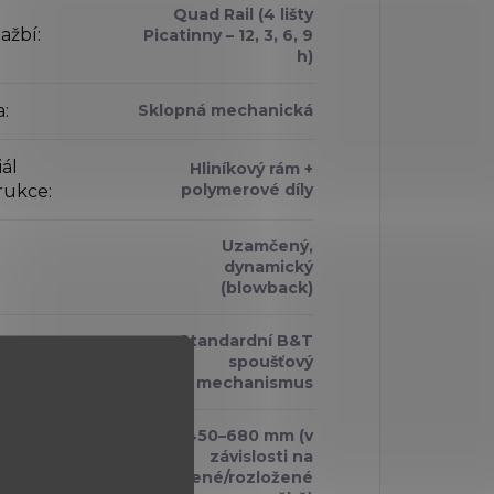
Quad Rail (4 lišty
ažbí
:
Picatinny – 12, 3, 6, 9
h)
a
:
Sklopná mechanická
ál
Hliníkový rám +
polymerové díly
rukce
:
Uzamčený,
dynamický
(blowback)
Standardní B&T
ť
:
spoušťový
mechanismus
cca 450–680 mm (v
závislosti na
vá délka
:
sklopené/rozložené