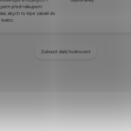
hovek bylo 6 rozbitých. I
objednávky.
 jsem před nákupem
al, abych to lépe zabalil do
 krabic.
Zobrazit další hodnocení