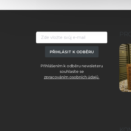
Z
á
p
a
PR
t
í
PŘIHLÁSIT K ODBĚRU
Přihlášením k odběru newsleteru
souhlasíte se
zpracováním osobních údajů.
KO