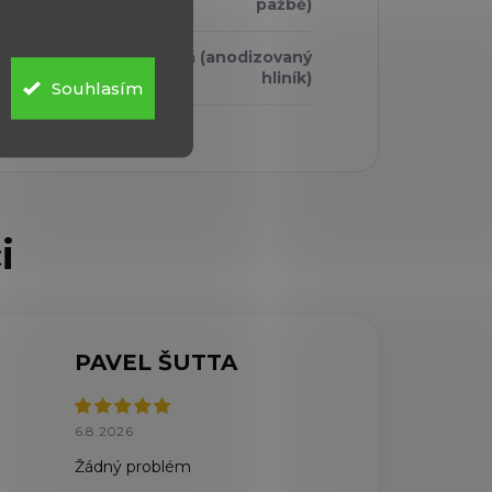
pažbě)
Černá (anodizovaný
 / povrch
:
hliník)
Souhlasím
PAVEL ŠUTTA
6.8.2026
Žádný problém