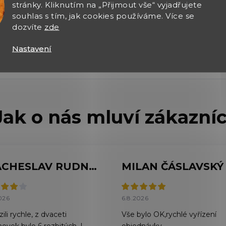
stránky. Kliknutím na „Přijmout vše“ vyjadřujete
souhlas s tím, jak cookies používáme. Více se
dozvíte
zde
Barva
Nastavení
VIACHESLAV RUDNYTSKYI
MILAN ČÁSLAVSKÝ
026
6.8.2026
ili rychle, z dvaceti
Vše bylo OK,rychlé vyřízení