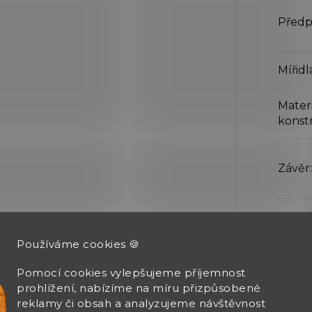
Předp
Mířidl
Materi
konst
Závěr
:
Spouš
Používáme cookies 🍪
Pomocí cookies vylepšujeme příjemnost
prohlížení, nabízíme na míru přizpůsobené
Celko
reklamy či obsah a analyzujeme návštěvnost