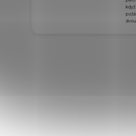
plec
když
požád
dvou