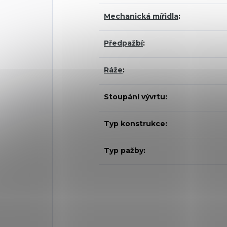
Mechanická mířidla
:
Předpažbí
:
Ráže
:
Stoupání vývrtu:
Typ konstrukce:
Typ pažby: