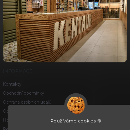
INFORMACE
Kontakty
Obchodní podmínky
Ochrana osobních údajů
Odstoupení od smlouvy
Hodnocení obchodu
Používáme cookies 🍪
Reklamace a vrácení zboží