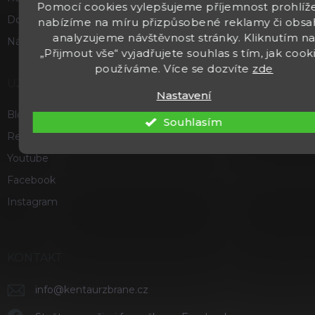
Pomocí cookies vylepšujeme příjemnost prohlíže
Doprava a platba
nabízíme na míru přizpůsobené reklamy či obsa
analyzujeme návštěvnost stránky. Kliknutím n
Náš příběh
„Přijmout vše“ vyjadřujete souhlas s tím, jak cook
používáme. Více se dozvíte
zde
UŽITEČNÉ
Nastavení
Blog
Souhlasím
Recenze a hodnocení
Youtube
Facebook
Instagram
KONTAKT
info
@
kentaurzbrane.cz