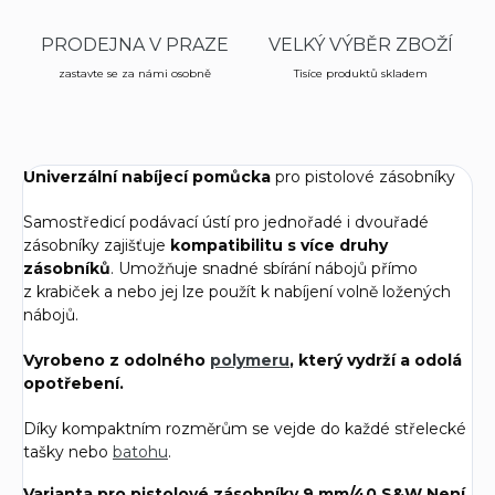
PRODEJNA V PRAZE
VELKÝ VÝBĚR ZBOŽÍ
zastavte se za námi osobně
Tisíce produktů skladem
Univerzální nabíjecí pomůcka
pro pistolové zásobníky
Samostředicí podávací ústí pro jednořadé i dvouřadé
zásobníky zajišťuje
kompatibilitu s více druhy
zásobníků
. Umožňuje snadné sbírání nábojů přímo
z krabiček a nebo jej lze použít k nabíjení volně ložených
nábojů.
Vyrobeno z odolného
polymeru
, který vydrží a odolá
opotřebení.
Díky kompaktním rozměrům se vejde do každé střelecké
tašky nebo
batohu
.
Varianta pro pistolové zásobníky 9 mm/40 S&W Není