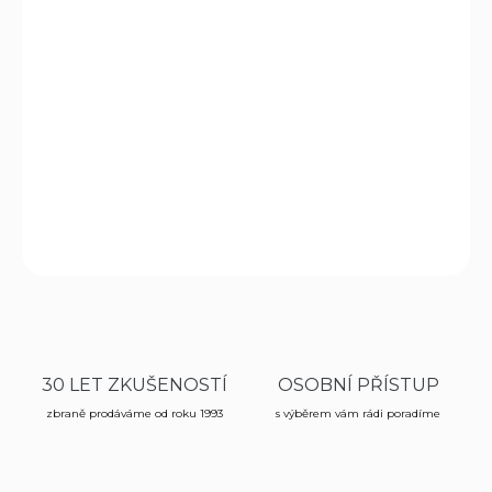
MOŽNOSTI
DORUČENÍ
−
+
Přidat do košíku
Univerzální nabíjecí pomůcka
pro pistolové zásobníky
DETAILNÍ INFORMACE
ZEPTAT SE
HLÍDAT
30 LET ZKUŠENOSTÍ
OSOBNÍ PŘÍSTUP
zbraně prodáváme od roku 1993
s výběrem vám rádi poradíme