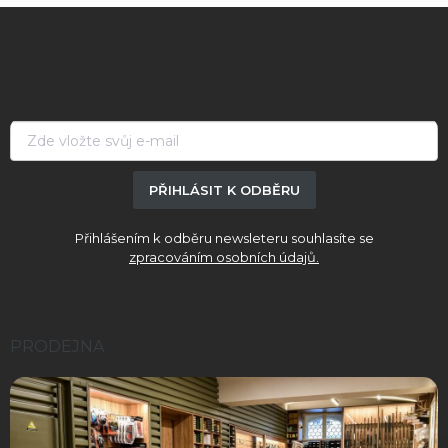
Z
á
p
a
t
í
PŘIHLÁSIT K ODBĚRU
Přihlášením k odběru newsleteru souhlasíte se
zpracováním osobních údajů.
PRODEJNA