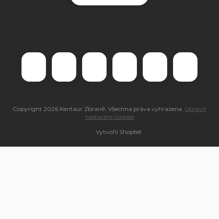
Copyright 2026
Kentaur Zbraně
. Všechna práva vyhrazena.
Upravit
nastavení cookies
Vytvořil Shoptet