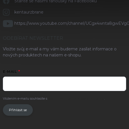
Staňte se našimi fanoušky na Facebooku
kentaurzbrane
https://www.youtube.com/channel/UCgx4wnta8gwEVg
ODEBÍRAT NEWSLETTER
Vložte svůj e-mail a my vám budeme zasílat informace o
nových produktech na našem e-shopu.
E-MAIL
Vložením e-mailu souhlasíte s
podmínkami ochrany osobních údajů
.
Přihlásit se