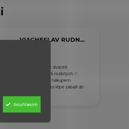
MARCELA SVOBODOVÁ
VIACHESLAV RUDNYTSKYI
6.8.2026
Dorazili rychle, z dvaceti
plechovek bylo 6 rozbitých. I
když jsem před nákupem
požádal, abych to lépe zabalil do
dvou krabic.
Souhlasím