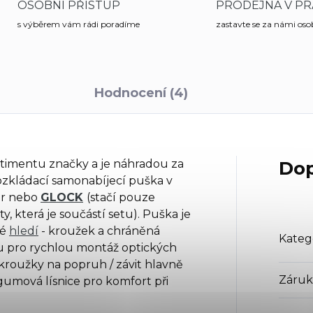
OSOBNÍ PŘÍSTUP
PRODEJNA V PR
s výběrem vám rádi poradíme
zastavte se za námi os
Hodnocení (4)
rtimentu značky a je náhradou za
Dop
ozkládací samonabíjecí puška v
er nebo
GLOCK
(stačí pouze
, která je součástí setu). Puška je
né
hledí
- kroužek a chráněná
Kateg
ou pro rychlou montáž optických
 / kroužky na popruh / závit hlavně
Záruk
/ gumová lísnice pro komfort při