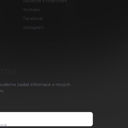
Recenze a hodnocení
Youtube
Facebook
Instagram
ETTER
 budeme zasílat informace o nových
u.
HYA