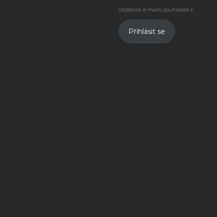
Vložením e-mailu souhlasíte s
podmínk
Přihlásit se