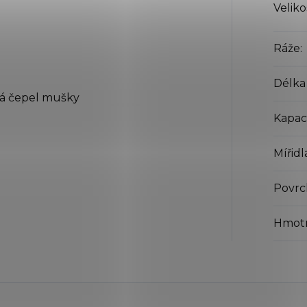
Veliko
Ráže
:
Délka
ná čepel mušky
Kapac
Mířidl
Povrc
Hmot