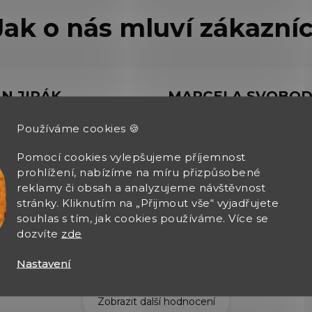
AN JIRÁK
Používáme cookies 🍪
026
6.8.2026
Pomocí cookies vylepšujeme příjemnost
 výběr zboží, rychle
prohlížení, nabízíme na míru přizpůsobené
čení zásilky
reklamy či obsah a analyzujeme návštěvnost
stránky. Kliknutím na „Přijmout vše“ vyjadřujete
souhlas s tím, jak cookies používáme. Více se
dozvíte
zde
Nastavení
Zobrazit další hodnocení