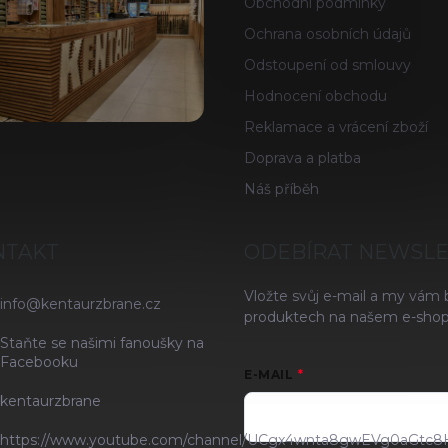
Obchodní podmínky
Ochrana osobních údajů
Odstoupení od smlouvy
Hodnocení obchodu
Reklamace a vrácení zboží
Doprava a platba
Náš příběh
NTAKT
ODEBÍRAT NEWSL
Vložte svůj e-mail a my vám
info
@
kentaurzbrane.cz
produktech na našem e-shop
Staňte se našimi fanoušky na
Facebooku
E-MAIL
kentaurzbrane
https://www.youtube.com/channel/UCgx4wnta8gwEVg0aGtc8