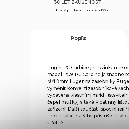
30 LET ZKUŠENOSTÍ
zbraně prodáváme od roku 1993
Popis
Ruger PC Carbine je novinkou v so
model PC9. PC Carbine je snadno r
ráží 9mm Luger na zásobníky Rug
vyměnit konverzi zásobníkové šachty
vybavena vlastními mířidli (stavitel
čepel mušky) a také Picatinny lišt
zařízení. Další součásti: spodní rail
pro instalaci dalšího příslušenství 
střelbě