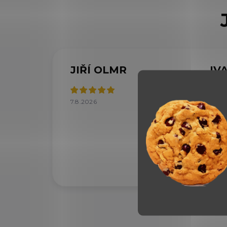
JIŘÍ OLMR
IV
7.8.2026
7.8.2
Velký
doru