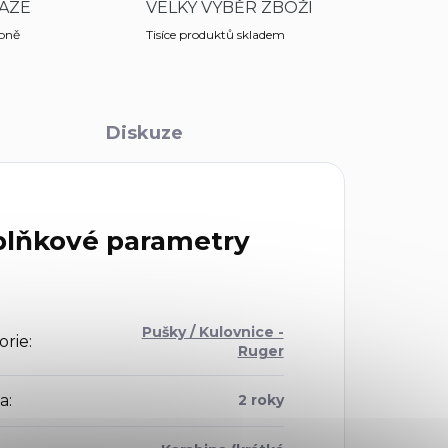
AZE
VELKÝ VÝBĚR ZBOŽÍ
obně
Tisíce produktů skladem
Diskuze
lňkové parametry
Pušky / Kulovnice -
orie
:
Ruger
a
:
2 roky