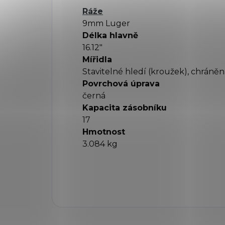
Ráže
9mm Luger
Délka hlavně
16.12"
Mířidla
Stavitelné hledí (kroužek), chráně
Povrchová úprava
černá
Kapacita zásobníku
17
Hmotnost
3.084 kg