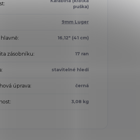
Karabina (krátká
st
:
puška)
9mm Luger
 hlavně
:
16,12" (41 cm)
ita zásobníku
:
17 ran
a
:
stavitelné hledí
hová úprava
:
černá
nost
:
3,08 kg