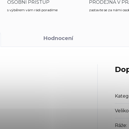
OSOBNÍ PŘÍSTUP
PRODEJNA V PR
s výběrem vám rádi poradíme
zastavte se za námi os
Hodnocení
Dop
Kateg
Veliko
Ráže
: