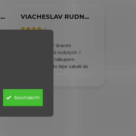
MARCELA SVOBODOVÁ
VIACHESLAV RUDNYTSKYI
6.8.2026
Dorazili rychle, z dvaceti
plechovek bylo 6 rozbitých. I
když jsem před nákupem
požádal, abych to lépe zabalil do
dvou krabic.
Souhlasím