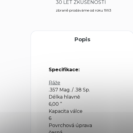
30 LET ZKUŠENOSTÍ
zbraně prodáváme od roku 1993
Popis
Specifikace:
Ráže
.357 Mag. / .38 Sp.
Délka hlavně
6,00 ‘‘
Kapacita válce
6
Povrchová úprava
černá