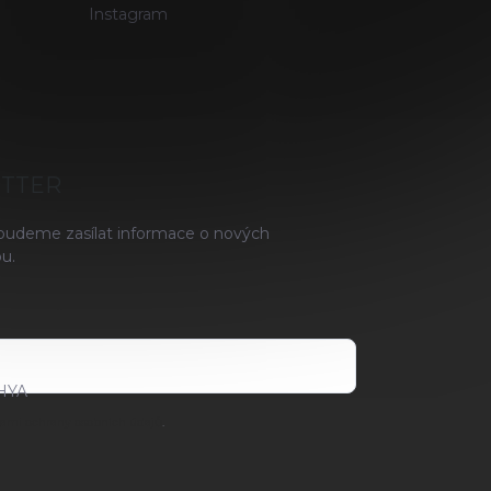
Instagram
ETTER
 budeme zasílat informace o nových
u.
HYA
ami ochrany osobních údajů
.