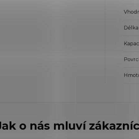
Vhodn
Délka
Kapaci
Povrc
Hmot