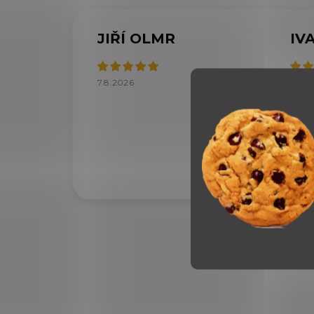
JIŘÍ OLMR
IV
7.8.2026
7.8.2
Velký
doru