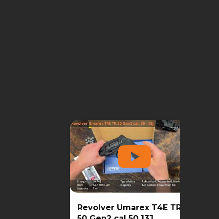
Revolver Umarex T4E TR
50 Gen2 cal 50 13J