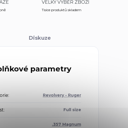
AZE
VELKÝ VÝBĚR ZBOŽÍ
obně
Tisíce produktů skladem
Diskuze
lňkové parametry
orie
:
Revolvery - Ruger
st
:
Full size
.357 Magnum