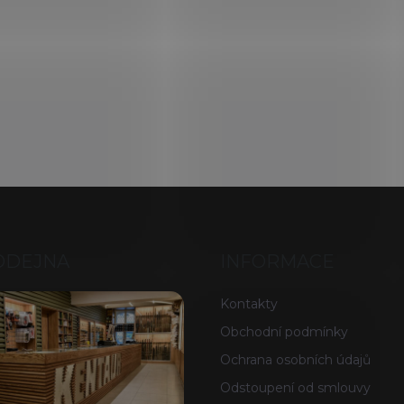
ODEJNA
INFORMACE
Kontakty
Obchodní podmínky
Ochrana osobních údajů
Odstoupení od smlouvy