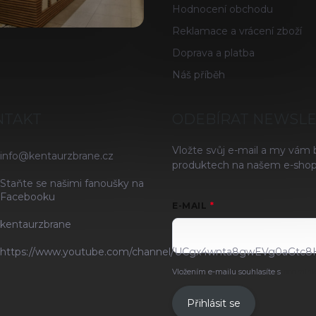
Hodnocení obchodu
Reklamace a vrácení zboží
Doprava a platba
Náš příběh
NTAKT
ODEBÍRAT NEWSL
Vložte svůj e-mail a my vám
info
@
kentaurzbrane.cz
produktech na našem e-shop
Staňte se našimi fanoušky na
Facebooku
E-MAIL
kentaurzbrane
https://www.youtube.com/channel/UCgx4wnta8gwEVg0aGtc8
Vložením e-mailu souhlasíte s
podmínk
Přihlásit se