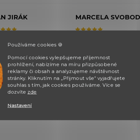
AN JIRÁK
026
6.8.2026
Používáme cookies 🍪
 výběr zboží, rychle
čení zásilky
Pomocí cookies vylepšujeme příjemnost
prohlížení, nabízíme na míru přizpůsobené
reklamy či obsah a analyzujeme návštěvnost
stránky. Kliknutím na „Přijmout vše“ vyjadřujete
souhlas s tím, jak cookies používáme. Více se
dozvíte
zde
Nastavení
Zobrazit další hodnocení