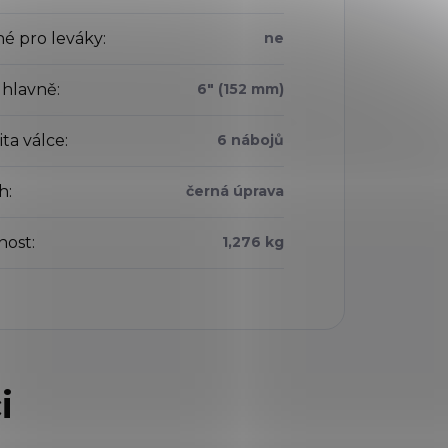
é pro leváky
:
ne
 hlavně
:
6" (152 mm)
ta válce
:
6 nábojů
h
:
černá úprava
nost
:
1,276 kg