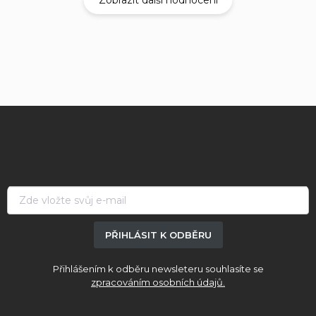
Zobrazit další hodnocení
Z
á
p
a
t
í
PŘIHLÁSIT K ODBĚRU
Přihlášením k odběru newsleteru souhlasíte se
zpracováním osobních údajů.