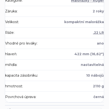
Kategorie
:
Malorážky - Ruger
Záruka
:
2 roky
Velikost
:
kompaktní malorážka
Ráže
:
.22 LR
Vhodné pro leváky
:
ano
hlaveň
:
422 mm (16,62")
mířidla
:
nastavitelná
kapacita zásobníku
:
10 nábojů
hmotnost
:
2110 g
Povrchová úprava
:
černá