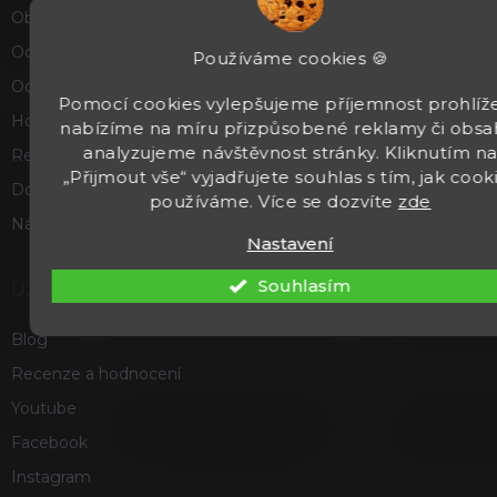
Obchodní podmínky
Ochrana osobních údajů
Používáme cookies 🍪
Odstoupení od smlouvy
Pomocí cookies vylepšujeme příjemnost prohlíže
Hodnocení obchodu
nabízíme na míru přizpůsobené reklamy či obsa
analyzujeme návštěvnost stránky. Kliknutím n
Reklamace a vrácení zboží
„Přijmout vše“ vyjadřujete souhlas s tím, jak cook
Doprava a platba
používáme. Více se dozvíte
zde
Náš příběh
Nastavení
Souhlasím
UŽITEČNÉ
Blog
Recenze a hodnocení
Youtube
Facebook
Instagram