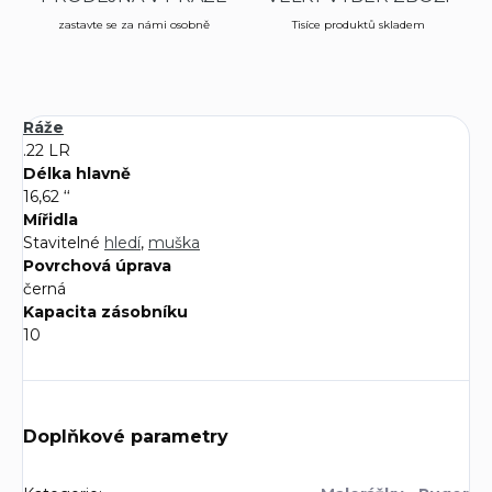
zastavte se za námi osobně
Tisíce produktů skladem
Ráže
.22 LR
Délka hlavně
16,62 ‘‘
Mířidla
Stavitelné
hledí
,
muška
Povrchová úprava
černá
Kapacita zásobníku
10
Doplňkové parametry