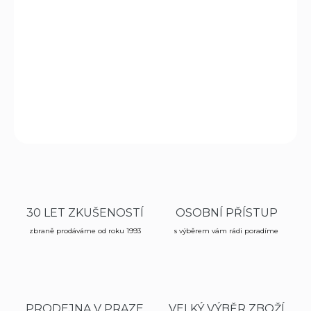
DORUČENÍ
−
+
Přidat do košíku
DETAILNÍ INFORMACE
ZEPTAT SE
HLÍDAT
30 LET ZKUŠENOSTÍ
OSOBNÍ PŘÍSTUP
zbraně prodáváme od roku 1993
s výběrem vám rádi poradíme
PRODEJNA V PRAZE
VELKÝ VÝBĚR ZBOŽÍ