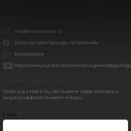
KONTAKT
info
@
kentaurzbrane.cz
Staňte se našimi fanoušky na Facebooku
kentaurzbrane
https://www.youtube.com/channel/UCgx4wnta8gwEVg
ODEBÍRAT NEWSLETTER
Vložte svůj e-mail a my vám budeme zasílat informace o
nových produktech na našem e-shopu.
E-MAIL