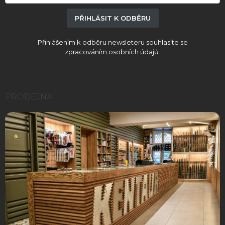
v
ý
PŘIHLÁSIT K ODBĚRU
p
i
Přihlášením k odběru newsleteru souhlasíte se
s
zpracováním osobních údajů.
u
PRODEJNA