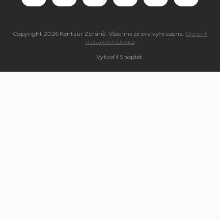
Copyright 2026
Kentaur Zbraně
. Všechna práva vyhrazena.
Upravit
nastavení cookies
Vytvořil Shoptet