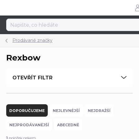
Přejít
na
obsah
Prodávané značky
Rexbow
OTEVŘÍT FILTR
Ř
a
DOPORUČUJEME
NEJLEVNĚJŠÍ
NEJDRAŽŠÍ
z
e
NEJPRODÁVANĚJŠÍ
ABECEDNĚ
n
í
1
položek celkem