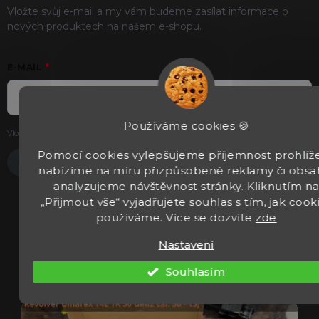
Vložte svůj e-mail a my vám budeme zasílat informace o
nových produktech na našem e-shopu.
E-MAIL
Používáme cookies 🍪
Vložením e-mailu souhlasíte s
podmínkami ochrany osobních údajů
.
Pomocí cookies vylepšujeme příjemnost prohlíže
Přihlásit se
nabízíme na míru přizpůsobené reklamy či obsa
analyzujeme návštěvnost stránky. Kliknutím n
„Přijmout vše“ vyjadřujete souhlas s tím, jak cook
používáme. Více se dozvíte
zde
Nastavení
Souhlasím