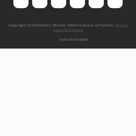
Copyright 2026
Kentaur Zbraně
. Všechna práva vyhrazena.
Upravit
nastavení cookies
Vytvořil Shoptet