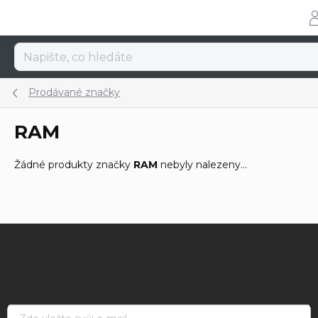
Přejít
na
obsah
Prodávané značky
RAM
Žádné produkty značky
RAM
nebyly nalezeny...
Z
á
p
a
t
í