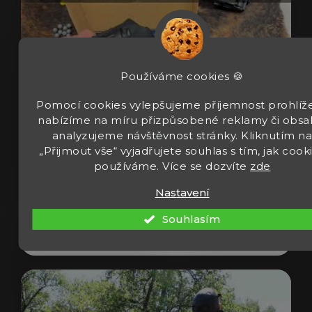
Používáme cookies 🍪
Pomocí cookies vylepšujeme příjemnost prohlíže
nabízíme na míru přizpůsobené reklamy či obsa
analyzujeme návštěvnost stránky. Kliknutím n
„Přijmout vše“ vyjadřujete souhlas s tím, jak cook
Revolver Umarex T4E TR 50 Gen2 cal 50
používáme. Více se dozvíte
zde
13J
Nastavení
Souhlasím
Zobrazit video