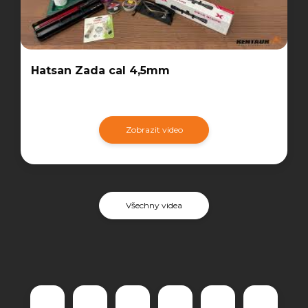
Hatsan Zada cal 4,5mm
Zobrazit video
Všechny videa