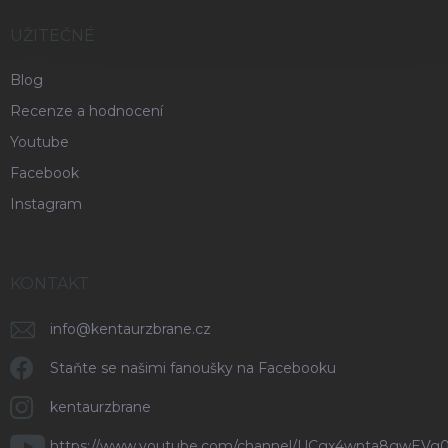
UŽITEČNÉ
Blog
Recenze a hodnocení
Youtube
Facebook
Instagram
KONTAKT
info
@
kentaurzbrane.cz
Staňte se našimi fanoušky na Facebooku
kentaurzbrane
https://www.youtube.com/channel/UCgx4wnta8gwEVg