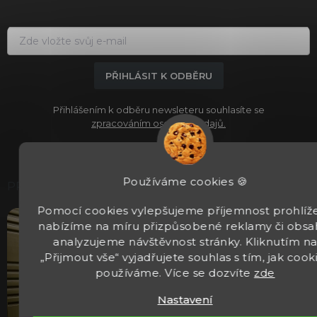
a
t
í
PŘIHLÁSIT K ODBĚRU
Přihlášením k odběru newsleteru souhlasíte se
zpracováním osobních údajů.
Používáme cookies 🍪
PRODEJNA
Pomocí cookies vylepšujeme příjemnost prohlíže
nabízíme na míru přizpůsobené reklamy či obsa
analyzujeme návštěvnost stránky. Kliknutím n
„Přijmout vše“ vyjadřujete souhlas s tím, jak cook
používáme. Více se dozvíte
zde
Nastavení