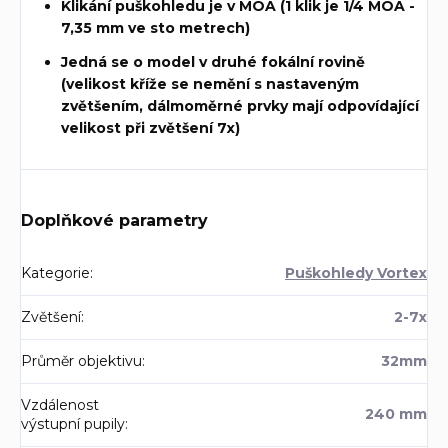
Klikání puškohledu je v MOA (1 klik je 1/4 MOA -
7,35 mm ve sto metrech)
Jedná se o model v druhé fokální rovině
(velikost kříže se nemění s nastaveným
zvětšením, dálmoměrné prvky mají odpovídající
velikost při zvětšení 7x)
Doplňkové parametry
Kategorie
:
Puškohledy Vortex
Zvětšení
:
2-7x
Průměr objektivu
:
32mm
Vzdálenost
240 mm
výstupní pupily
: