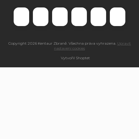
Copyright 2026
Kentaur Zbraně
. Všechna práva vyhrazena.
Upravit
nastavení cookies
Vytvořil Shoptet