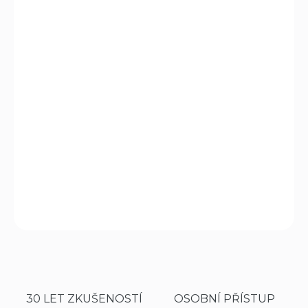
21.8.2026
MOŽNOSTI
DORUČENÍ
−
+
Přidat do košíku
Puškohledy z řady Crossfire II se vyznačují překvapujícím
optickým výkonem a dlouhou životností, a to i přes svou
nižší cenu. Tyto puškohledy jsou navrženy tak, aby bez
problémů vydržely
zpětný ráz
i silnějších zbraní.
DETAILNÍ INFORMACE
ZEPTAT SE
HLÍDAT
30 LET ZKUŠENOSTÍ
OSOBNÍ PŘÍSTUP