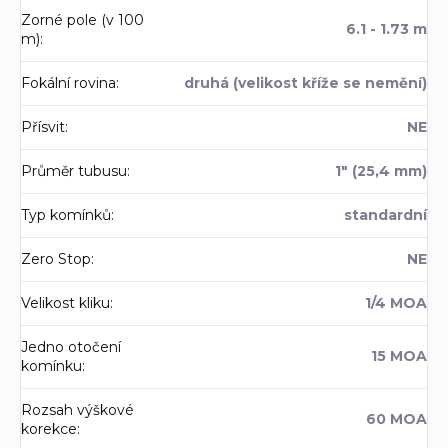
Zorné pole (v 100
6.1 - 1.73 m
m)
:
Fokální rovina
:
druhá (velikost kříže se nemění)
Přísvit
:
NE
Průměr tubusu
:
1" (25,4 mm)
Typ komínků
:
standardní
Zero Stop
:
NE
Velikost kliku
:
1/4 MOA
Jedno otočení
15 MOA
komínku
:
Rozsah výškové
60 MOA
korekce
: