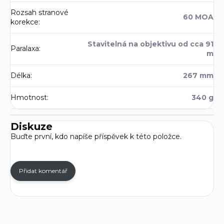
Rozsah stranové
60 MOA
korekce
:
Stavitelná na objektivu od cca 91
Paralaxa
:
m
Délka
:
267 mm
Hmotnost
:
340 g
Diskuze
Buďte první, kdo napíše příspěvek k této položce.
Přidat komentář