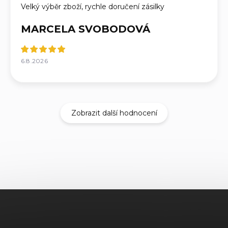
Velký výběr zboží, rychle doručení zásilky
MARCELA SVOBODOVÁ
6.8.2026
Zobrazit další hodnocení
Z
á
p