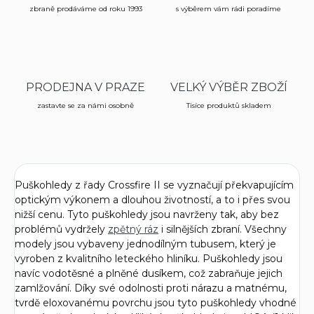
zbraně prodáváme od roku 1993
s výběrem vám rádi poradíme
PRODEJNA V PRAZE
VELKÝ VÝBĚR ZBOŽÍ
zastavte se za námi osobně
Tisíce produktů skladem
Puškohledy z řady Crossfire II se vyznačují překvapujícím
optickým výkonem a dlouhou životností, a to i přes svou
nižší cenu. Tyto puškohledy jsou navrženy tak, aby bez
problémů vydržely
zpětný ráz
i silnějších zbraní. Všechny
modely jsou vybaveny jednodílným tubusem, který je
vyroben z kvalitního leteckého hliníku. Puškohledy jsou
navíc vodotěsné a plněné dusíkem, což zabraňuje jejich
zamlžování. Díky své odolnosti proti nárazu a matnému,
tvrdě eloxovanému povrchu jsou tyto puškohledy vhodné