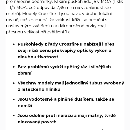
pro náročné podmínky. Klikání puškohledu je v MOA (1 klik
= 1/4 MOA, což odpovídá 7,35 mm na vzdálenost sto
metrů). Modely Crossfire II jsou navíc v druhé fokální
rovině, což znamená, že velikost kříže se nemění s
nastaveným zvětšením a dálmoměrné prvky mají
přesnou velikost při zvětšení 7x.
Puškohledy z řady Crossfire II nabízejí i přes
svoji nižší cenu překvapivý optický výkon a
dlouhou životnost
Bez problémů vydrží zpětný ráz i silnějších
zbraní
Všechny modely mají jednodílný tubus vyrobený
z leteckého hliníku
Jsou vodotěsné a plněné dusíkem, takže se
nemlží
Jsou odolné proti nárazu a mají matný, tvrdě
eloxovaný povrch