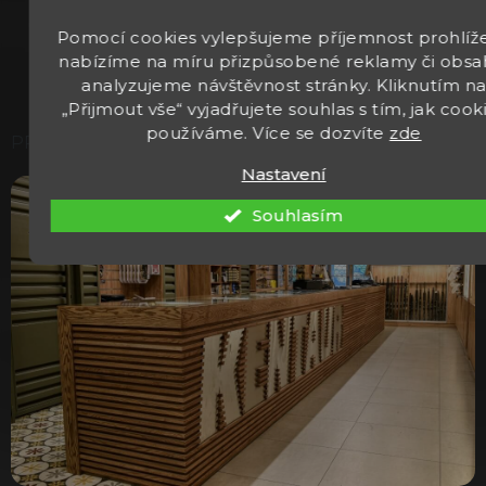
Přihlášením k odběru newsleteru souhlasíte se
Pomocí cookies vylepšujeme příjemnost prohlíže
zpracováním osobních údajů.
nabízíme na míru přizpůsobené reklamy či obsa
analyzujeme návštěvnost stránky. Kliknutím n
„Přijmout vše“ vyjadřujete souhlas s tím, jak cook
používáme. Více se dozvíte
zde
PRODEJNA
Nastavení
Souhlasím