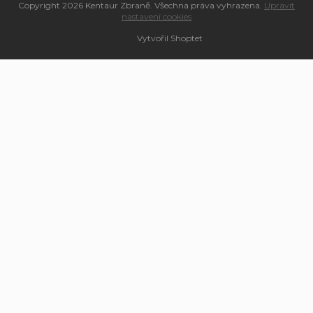
Copyright 2026
Kentaur Zbraně
. Všechna práva vyhrazena.
Upravit
nastavení cookies
Vytvořil Shoptet