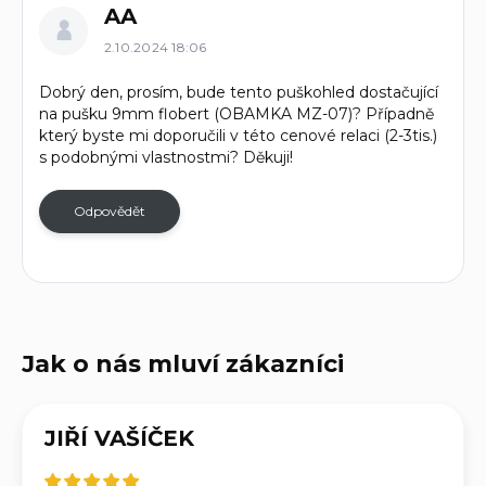
AA
ý
p
2.10.2024 18:06
i
Dobrý den, prosím, bude tento puškohled dostačující
s
na pušku 9mm flobert (OBAMKA MZ-07)? Případně
d
který byste mi doporučili v této cenové relaci (2-3tis.)
i
s podobnými vlastnostmi? Děkuji!
s
k
u
Odpovědět
z
í
JIŘÍ VAŠÍČEK