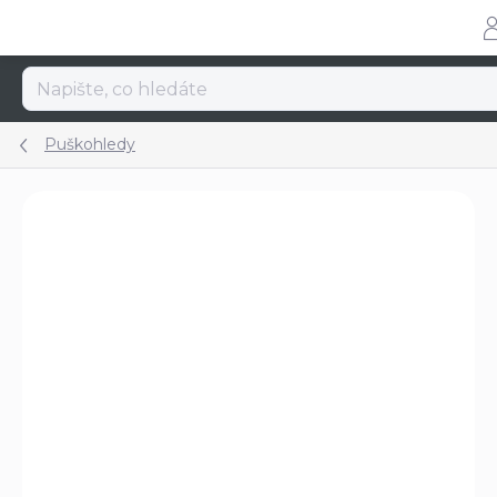
Přejít
na
obsah
Puškohledy
Podrobnosti hodnocení
Neohodnoceno
ZNAČKA:
WALTHER