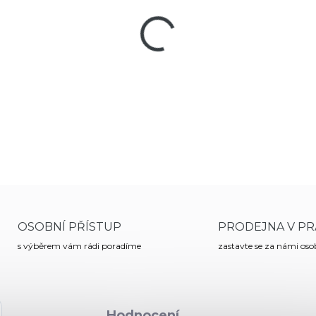
−
+
Pouzdro na plynový sprej, hr
OSOBNÍ PŘÍSTUP
PRODEJNA V PR
s výběrem vám rádi poradíme
zastavte se za námi os
Hodnocení