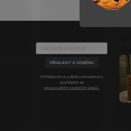
Z
á
p
a
PR
t
í
PŘIHLÁSIT K ODBĚRU
Přihlášením k odběru newsleteru
souhlasíte se
zpracováním osobních údajů.