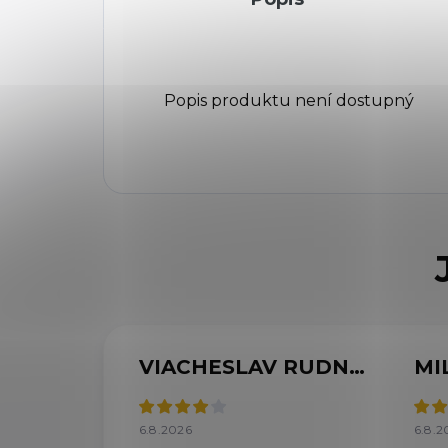
Popis produktu není dostupný
VIACHESLAV RUDNYTSKYI
MI
6.8.2026
6.8.2