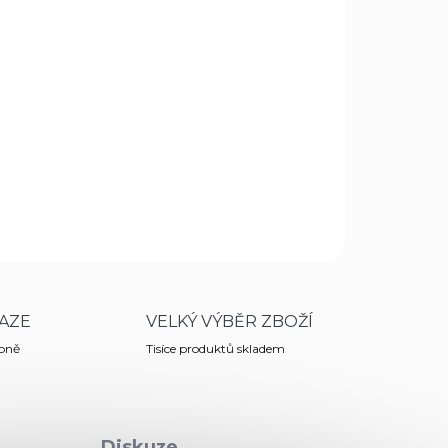
Přidat do košíku
anaté Velcro - 35/160mm.
ZEPTAT SE
HLÍDAT
AZE
VELKÝ VÝBĚR ZBOŽÍ
obně
Tisíce produktů skladem
Diskuze