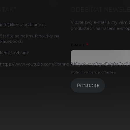
NTAKT
ODEBÍRAT NEWSL
Vložte svůj e-mail a my vám
info
@
kentaurzbrane.cz
produktech na našem e-shop
Staňte se našimi fanoušky na
Facebooku
E-MAIL
kentaurzbrane
https://www.youtube.com/channel/UCgx4wnta8gwEVg0aGtc8
Vložením e-mailu souhlasíte s
podmínk
Přihlásit se