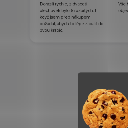
Dorazili rychle, z dvaceti
Vše 
plechovek bylo 6 rozbitých. I
obje
když jsem před nákupem
požádal, abych to lépe zabalil do
dvou krabic.