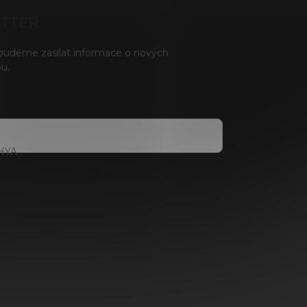
ETTER
 budeme zasílat informace o nových
u.
HYA
ami ochrany osobních údajů
.