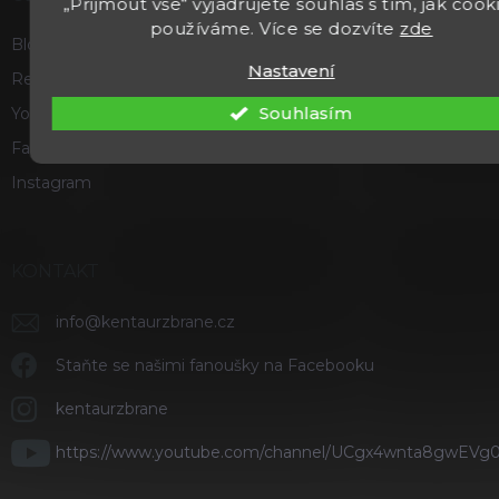
„Přijmout vše“ vyjadřujete souhlas s tím, jak cook
používáme. Více se dozvíte
zde
Blog
Nastavení
Recenze a hodnocení
Souhlasím
Youtube
Facebook
Instagram
KONTAKT
info
@
kentaurzbrane.cz
Staňte se našimi fanoušky na Facebooku
kentaurzbrane
https://www.youtube.com/channel/UCgx4wnta8gwEVg