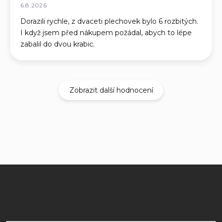
6.8.2026
Dorazili rychle, z dvaceti plechovek bylo 6 rozbitých.
I když jsem před nákupem požádal, abych to lépe
zabalil do dvou krabic.
Zobrazit další hodnocení
Z
á
p
a
t