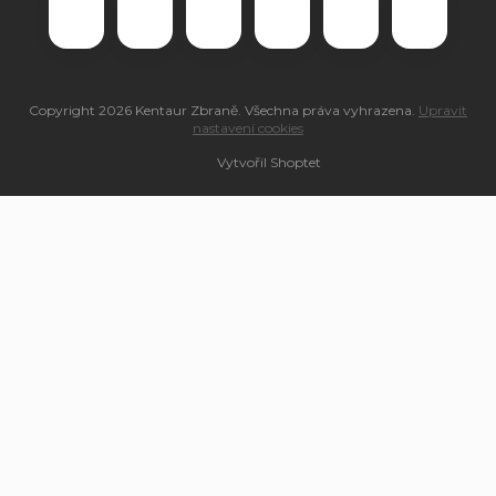
Copyright 2026
Kentaur Zbraně
. Všechna práva vyhrazena.
Upravit
nastavení cookies
Vytvořil Shoptet