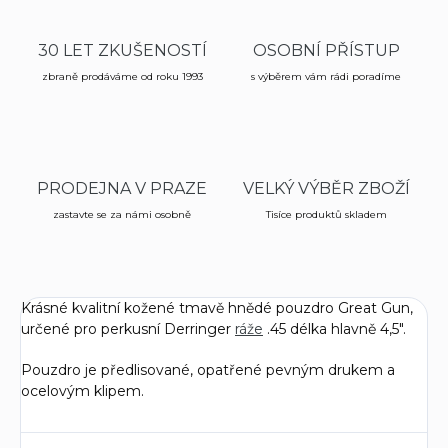
30 LET ZKUŠENOSTÍ
OSOBNÍ PŘÍSTUP
zbraně prodáváme od roku 1993
s výběrem vám rádi poradíme
PRODEJNA V PRAZE
VELKÝ VÝBĚR ZBOŽÍ
zastavte se za námi osobně
Tisíce produktů skladem
Krásné kvalitní kožené tmavě hnědé pouzdro Great Gun,
určené pro perkusní Derringer
ráže
.45 délka hlavně 4,5".
Pouzdro je předlisované, opatřené pevným drukem a
ocelovým klipem.