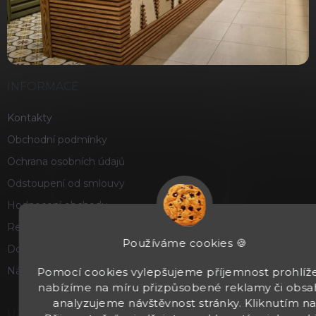
INFORMACE
Kontakty
Obchodní podmínky
Ochrana osobních údajů
Odstoupení od smlouvy
Hodnocení obchodu
Reklamace a vrácení zboží
Používáme cookies 🍪
Doprava a platba
Náš příběh
Pomocí cookies vylepšujeme příjemnost prohlíže
nabízíme na míru přizpůsobené reklamy či obsa
analyzujeme návštěvnost stránky. Kliknutím n
UŽITEČNÉ