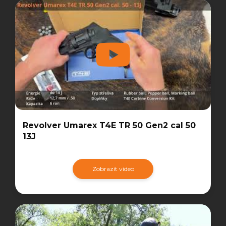
Revolver Umarex T4E TR 50 Gen2 cal 50
13J
Zobrazit video