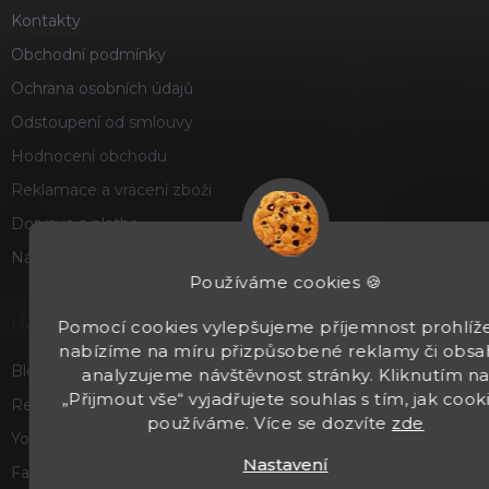
Kontakty
Obchodní podmínky
Ochrana osobních údajů
Odstoupení od smlouvy
Hodnocení obchodu
Reklamace a vrácení zboží
Doprava a platba
Náš příběh
Používáme cookies 🍪
UŽITEČNÉ
Pomocí cookies vylepšujeme příjemnost prohlíže
nabízíme na míru přizpůsobené reklamy či obsa
Blog
analyzujeme návštěvnost stránky. Kliknutím n
„Přijmout vše“ vyjadřujete souhlas s tím, jak cook
Recenze a hodnocení
používáme. Více se dozvíte
zde
Youtube
Nastavení
Facebook