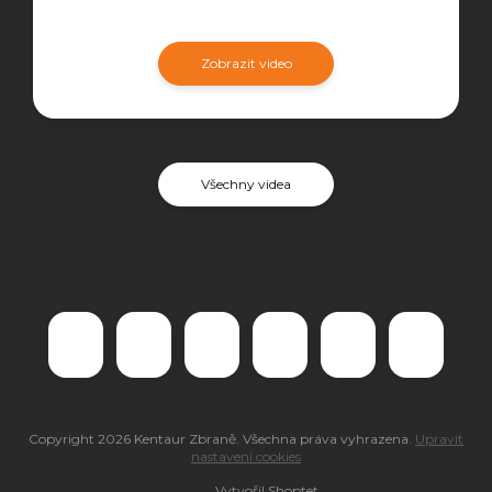
Zobrazit video
Všechny videa
Copyright 2026
Kentaur Zbraně
. Všechna práva vyhrazena.
Upravit
nastavení cookies
Vytvořil Shoptet