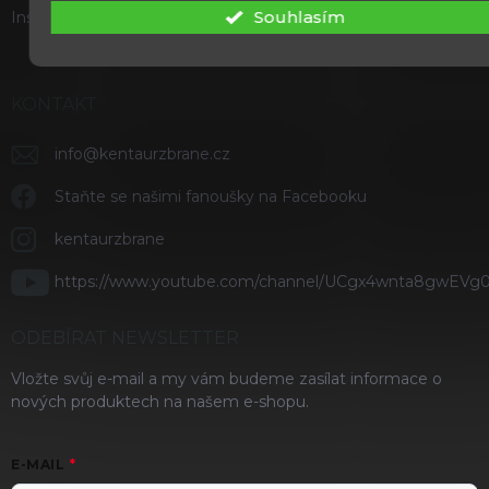
Souhlasím
Instagram
KONTAKT
info
@
kentaurzbrane.cz
Staňte se našimi fanoušky na Facebooku
kentaurzbrane
https://www.youtube.com/channel/UCgx4wnta8gwEVg
ODEBÍRAT NEWSLETTER
Vložte svůj e-mail a my vám budeme zasílat informace o
nových produktech na našem e-shopu.
E-MAIL