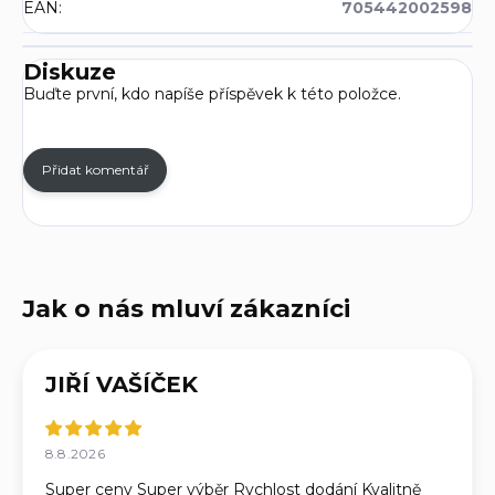
EAN
:
705442002598
Diskuze
Buďte první, kdo napíše příspěvek k této položce.
Přidat komentář
JIŘÍ VAŠÍČEK
8.8.2026
Super ceny Super výběr Rychlost dodání Kvalitně