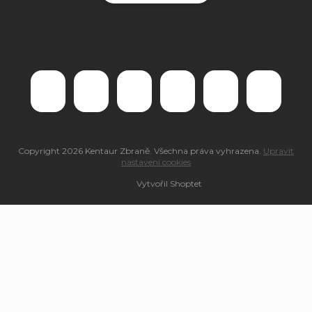
Copyright 2026
Kentaur Zbraně
. Všechna práva vyhrazena.
Upravit
nastavení cookies
Vytvořil Shoptet