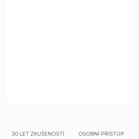
cena:
MŮŽEME
DORUČIT DO:
11.8.2026
MOŽNOSTI
DORUČENÍ
−
+
Přidat do košíku
Pistole samonabíjecí CZ 85 cal. 9mm Luger
DETAILNÍ INFORMACE
ZEPTAT SE
HLÍDAT
30 LET ZKUŠENOSTÍ
OSOBNÍ PŘÍSTUP