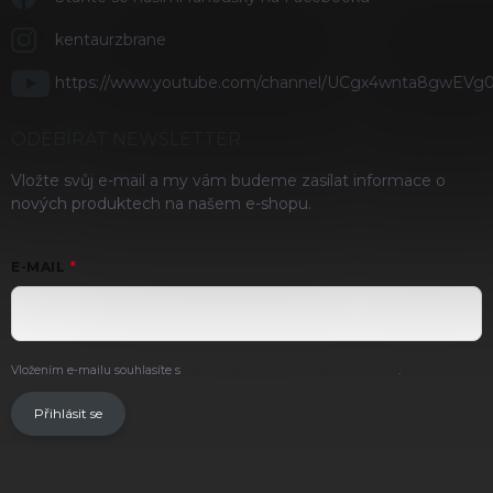
kentaurzbrane
https://www.youtube.com/channel/UCgx4wnta8gwEVg
ODEBÍRAT NEWSLETTER
Vložte svůj e-mail a my vám budeme zasílat informace o
nových produktech na našem e-shopu.
E-MAIL
Vložením e-mailu souhlasíte s
podmínkami ochrany osobních údajů
.
Přihlásit se