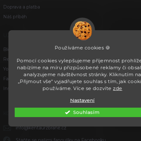
Doprava a platba
Náš příběh
UŽITEČNÉ
Používáme cookies 🍪
Blog
Recenze a hodnocení
Pomocí cookies vylepšujeme příjemnost prohlíže
nabízíme na míru přizpůsobené reklamy či obsa
Youtube
analyzujeme návštěvnost stránky. Kliknutím n
Facebook
„Přijmout vše“ vyjadřujete souhlas s tím, jak cook
používáme. Více se dozvíte
zde
Instagram
Nastavení
Souhlasím
KONTAKT
info
@
kentaurzbrane.cz
Staňte se našimi fanoušky na Facebooku