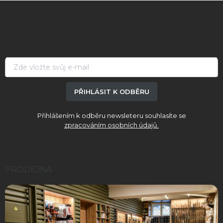
Z
á
p
a
t
í
PŘIHLÁSIT K ODBĚRU
Přihlášením k odběru newsleteru souhlasíte se
zpracováním osobních údajů.
PRODEJNA