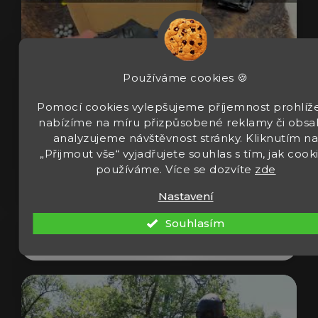
Používáme cookies 🍪
Pomocí cookies vylepšujeme příjemnost prohlíže
nabízíme na míru přizpůsobené reklamy či obsa
analyzujeme návštěvnost stránky. Kliknutím n
„Přijmout vše“ vyjadřujete souhlas s tím, jak cook
Revolver Umarex T4E TR 50 Gen2 cal 50
používáme. Více se dozvíte
zde
13J
Nastavení
Souhlasím
Zobrazit video