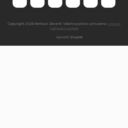
Copyright 2026
Kentaur Zbraně
. Všechna práva vyhrazena.
Upravit
nastavení cookies
Vytvořil Shoptet