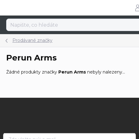
Přejít
na
obsah
Prodávané značky
Perun Arms
Žádné produkty značky
Perun Arms
nebyly nalezeny...
Z
á
p
a
t
í