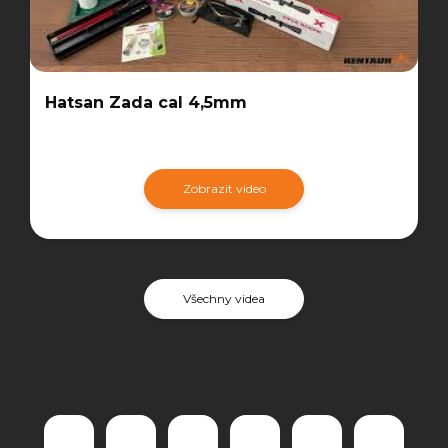
Hatsan Zada cal 4,5mm
Zobrazit video
Všechny videa