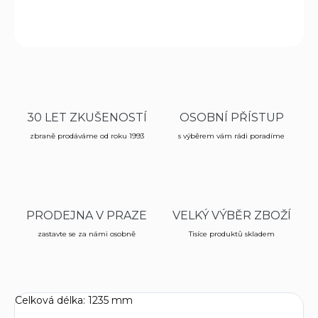
ZEPTAT SE
HLÍDAT
30 LET ZKUŠENOSTÍ
OSOBNÍ PŘÍSTUP
zbraně prodáváme od roku 1993
s výběrem vám rádi poradíme
PRODEJNA V PRAZE
VELKÝ VÝBĚR ZBOŽÍ
zastavte se za námi osobně
Tisíce produktů skladem
Celková délka: 1235 mm