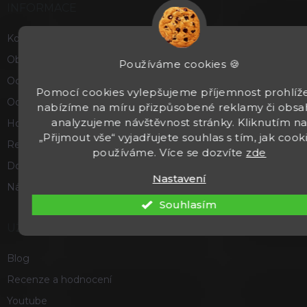
INFORMACE
Kontakty
Obchodní podmínky
Používáme cookies 🍪
Ochrana osobních údajů
Pomocí cookies vylepšujeme příjemnost prohlíže
Odstoupení od smlouvy
nabízíme na míru přizpůsobené reklamy či obsa
analyzujeme návštěvnost stránky. Kliknutím n
Hodnocení obchodu
„Přijmout vše“ vyjadřujete souhlas s tím, jak cook
Reklamace a vrácení zboží
používáme. Více se dozvíte
zde
Doprava a platba
Nastavení
Náš příběh
Souhlasím
UŽITEČNÉ
Blog
Recenze a hodnocení
Youtube