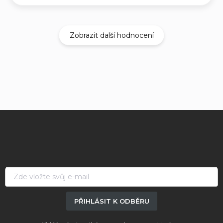
Zobrazit další hodnocení
Z
á
p
a
t
í
PŘIHLÁSIT K ODBĚRU