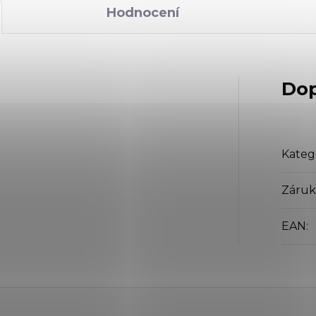
Hodnocení
Dop
Kateg
Záruk
EAN
: