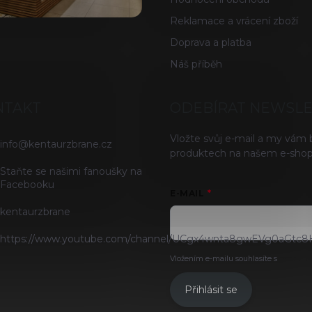
Reklamace a vrácení zboží
Doprava a platba
Náš příběh
NTAKT
ODEBÍRAT NEWSL
Vložte svůj e-mail a my vám
info
@
kentaurzbrane.cz
produktech na našem e-shop
Staňte se našimi fanoušky na
Facebooku
E-MAIL
kentaurzbrane
https://www.youtube.com/channel/UCgx4wnta8gwEVg0aGtc8
Vložením e-mailu souhlasíte s
podmínk
Přihlásit se