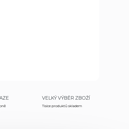
.8.2026
MOŽNOSTI DORUČENÍ
Přidat do košíku
vé Dasta 284 určeno pro zbraň Revolver 4
ZEPTAT SE
HLÍDAT
AZE
VELKÝ VÝBĚR ZBOŽÍ
obně
Tisíce produktů skladem