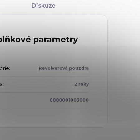
Diskuze
lňkové parametry
orie
:
Revolverová pouzdra
a
:
2 roky
8880001003000