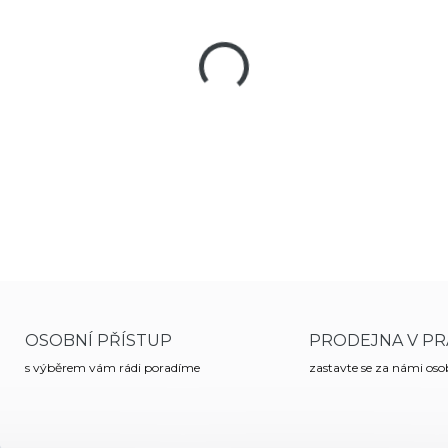
MŮŽEME DORUČIT DO:
18
−
+
Opaskové pouzdro celoplášťo
OSOBNÍ PŘÍSTUP
PRODEJNA V PR
s výběrem vám rádi poradíme
zastavte se za námi os