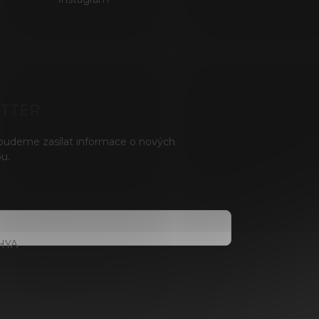
ETTER
 budeme zasílat informace o nových
u.
HYA
ami ochrany osobních údajů
.