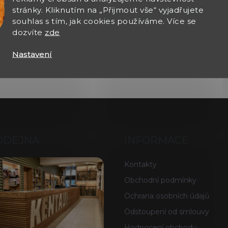
stránky. Kliknutím na „Přijmout vše“ vyjadřujete
souhlas s tím, jak cookies používáme. Více se
dozvíte
zde
Nastavení
ODEJNA
INFORMACE
Kontakty
Obchodní podmínky
Ochrana osobních údajů
Odstoupení od smlouvy
Hodnocení obchodu