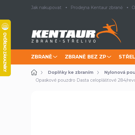
Přejít
Jak nakupovat
Prodejna Kentaur zbraně
O
na
obsah
ZBRANĚ
ZBRANĚ BEZ ZP
STŘEL
Domů
Doplňky ke zbraním
Nylonová pou
Opaskové pouzdro Dasta celoplášťové 284/revo
Neohodnoceno
Podrobnosti ho