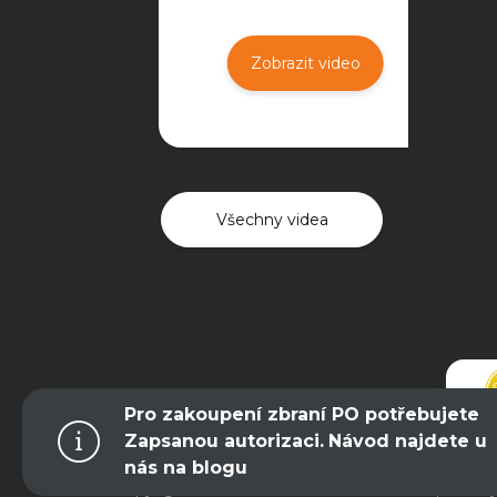
Zobrazit video
Všechny videa
Pro zakoupení zbraní PO potřebujete
Zapsanou autorizaci.
Návod najdete u
nás na blogu
Copyright 2026
Kentaur Zbraně
. Všechna práva v