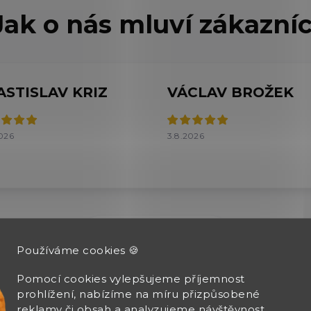
ASTISLAV KRIZ
VÁCLAV BROŽEK
026
3.8.2026
Zobrazit další hodnocení
Používáme cookies 🍪
Pomocí cookies vylepšujeme příjemnost
prohlížení, nabízíme na míru přizpůsobené
reklamy či obsah a analyzujeme návštěvnost