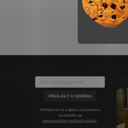
Z
á
p
a
PR
t
í
PŘIHLÁSIT K ODBĚRU
Přihlášením k odběru newsleteru
souhlasíte se
zpracováním osobních údajů.