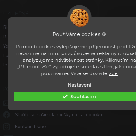
UŽITEČNÉ
Blog
Používáme cookies 🍪
Recenze a hodnocení
Youtube
Pomocí cookies vylepšujeme příjemnost prohlíže
nabízíme na míru přizpůsobené reklamy či obsa
Facebook
analyzujeme návštěvnost stránky. Kliknutím n
Instagram
„Přijmout vše“ vyjadřujete souhlas s tím, jak cook
používáme. Více se dozvíte
zde
Nastavení
KONTAKT
Souhlasím
info
@
kentaurzbrane.cz
Staňte se našimi fanoušky na Facebooku
kentaurzbrane