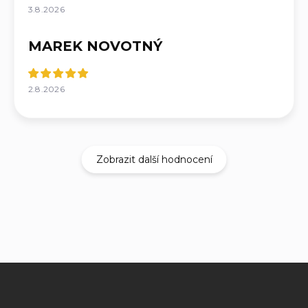
3.8.2026
MAREK NOVOTNÝ
2.8.2026
Zobrazit další hodnocení
Z
á
p