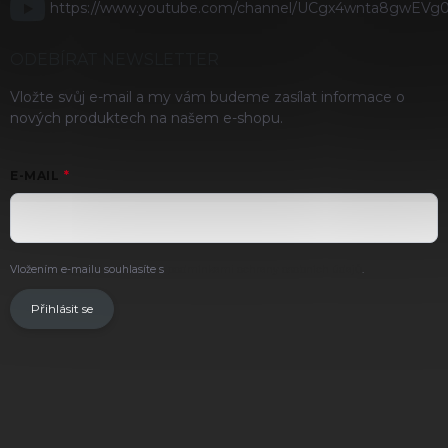
https://www.youtube.com/channel/UCgx4wnta8gwEVg
ODEBÍRAT NEWSLETTER
Vložte svůj e-mail a my vám budeme zasílat informace o
nových produktech na našem e-shopu.
E-MAIL
Vložením e-mailu souhlasíte s
podmínkami ochrany osobních údajů
.
Přihlásit se