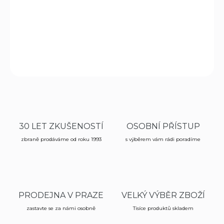
Opaskové pouzdro Dasta 652-1 učeno pro pistoli s
modulem M3/M6
ZEPTAT SE
HLÍDAT
30 LET ZKUŠENOSTÍ
OSOBNÍ PŘÍSTUP
zbraně prodáváme od roku 1993
s výběrem vám rádi poradíme
PRODEJNA V PRAZE
VELKÝ VÝBĚR ZBOŽÍ
zastavte se za námi osobně
Tisíce produktů skladem