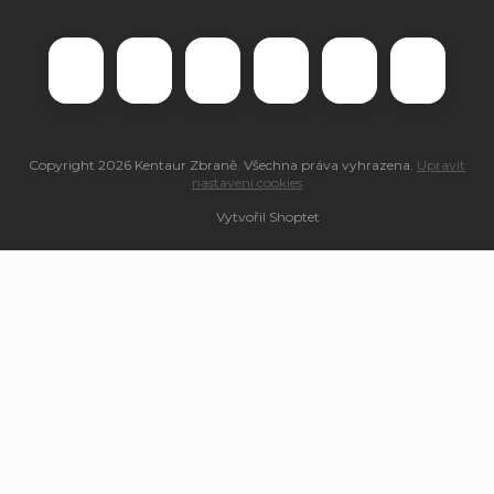
Copyright 2026
Kentaur Zbraně
. Všechna práva vyhrazena.
Upravit
nastavení cookies
Vytvořil Shoptet