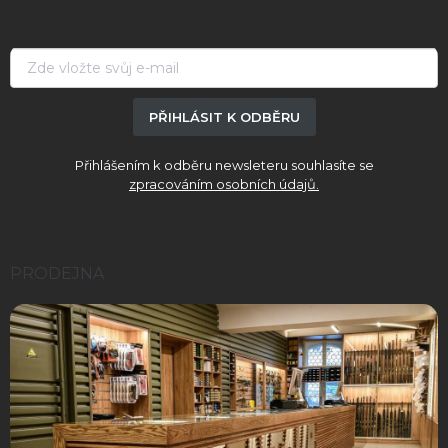
a
t
í
PŘIHLÁSIT K ODBĚRU
Přihlášením k odběru newsleteru souhlasíte se
zpracováním osobních údajů.
PRODEJNA