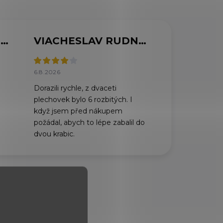
MARCELA SVOBODOVÁ
VIACHESLAV RUDNYTSKYI
6.8.2026
Dorazili rychle, z dvaceti
plechovek bylo 6 rozbitých. I
když jsem před nákupem
požádal, abych to lépe zabalil do
dvou krabic.