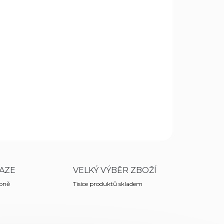
.8.2026
MOŽNOSTI DORUČENÍ
Přidat do košíku
pouzdro s jedním průvlekem. Určené pro
ZEPTAT SE
HLÍDAT
AZE
VELKÝ VÝBĚR ZBOŽÍ
obně
Tisíce produktů skladem