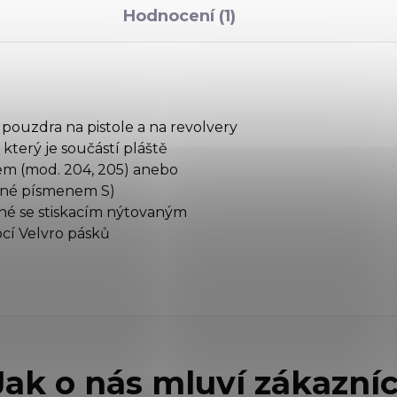
Hodnocení (1)
pouzdra na pistole a na revolvery
který je součástí pláště
m (mod. 204, 205) anebo
ené písmenem S)
lné se stiskacím nýtovaným
cí Velvro pásků