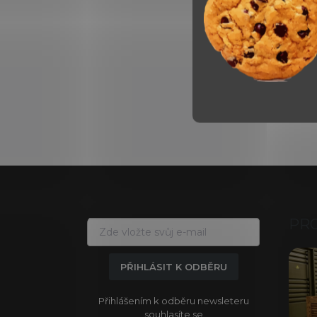
Z
á
p
a
PR
t
í
PŘIHLÁSIT K ODBĚRU
Přihlášením k odběru newsleteru
souhlasíte se