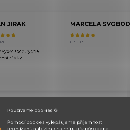
AN JIRÁK
026
6.8.2026
 výběr zboží, rychle
čení zásilky
Zobrazit další hodnocení
Používáme cookies 🍪
Pomocí cookies vylepšujeme příjemnost
prohlížení, nabízíme na míru přizpůsobené