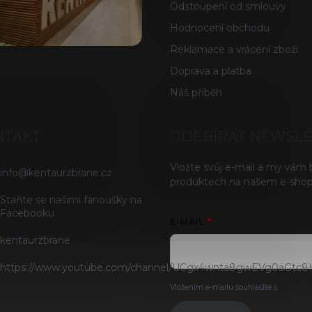
Odstoupení od smlouvy
Hodnocení obchodu
Reklamace a vrácení zboží
Doprava a platba
Náš příběh
NTAKT
ODEBÍRAT NEWSL
Vložte svůj e-mail a my vám
info
@
kentaurzbrane.cz
produktech na našem e-shop
Staňte se našimi fanoušky na
Facebooku
E-MAIL
kentaurzbrane
https://www.youtube.com/channel/UCgx4wnta8gwEVg0aGtc8
Vložením e-mailu souhlasíte s
podmínk