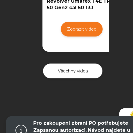
Revolver Umarex T4E TR
50 Gen2 cal 50 13J
Zobrazit video
Všechny videa
Pro zakoupení zbraní PO potřebujete
Zapsanou autorizaci.
Návod najdete u