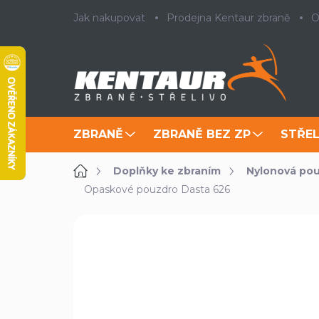
Přejít
Jak nakupovat
Prodejna Kentaur zbraně
O
na
obsah
ZBRANĚ
ZBRANĚ BEZ ZP
STŘEL
Domů
Doplňky ke zbraním
Nylonová pou
Opaskové pouzdro Dasta 626
1 hodnocení
Podrobnosti hodnoc