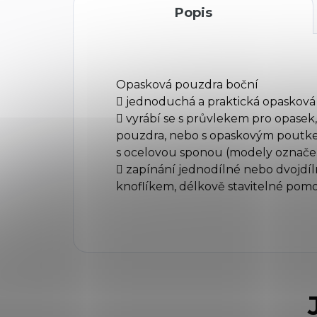
Popis
Opasková pouzdra boční
 jednoduchá a praktická opasková 
 vyrábí se s průvlekem pro opasek, 
pouzdra, nebo s opaskovým poutke
s ocelovou sponou (modely označ
 zapínání jednodílné nebo dvojdí
knoflíkem, délkově stavitelné pomo