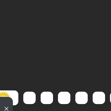
Pistole Umarex T4E TP 50
Gamo Replay 10 M
Gen2 cal 50
IGT Whisper GEN2 
4,5mm
Zobrazit video
Zobrazit video