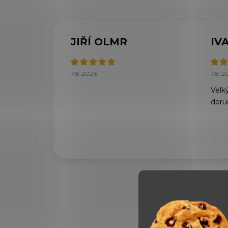
JIŘÍ OLMR
IV
7.8.2026
7.8.2
Velký
doru