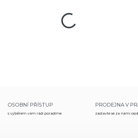
MŮŽEME DORUČIT DO:
11
−
+
Revolverové opaskové boční 
revolvery s délkou hlavně 6".
DETAILNÍ INFORMACE
OSOBNÍ PŘÍSTUP
PRODEJNA V PR
s výběrem vám rádi poradíme
zastavte se za námi os