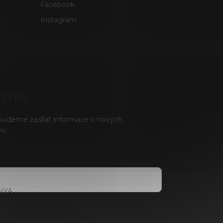
Facebook
Instagram
ETTER
 budeme zasílat informace o nových
u.
HYA
ami ochrany osobních údajů
.