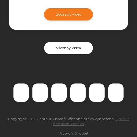
Zobrazit video
Všechny videa
Copyright 2026
Kentaur Zbraně
. Všechna práva vyhrazena.
Upravit
nastavení cookies
Vytvořil Shoptet