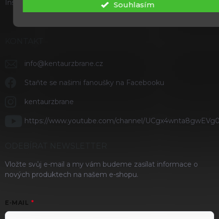
Instagram
Souhlasím
KONTAKT
info
@
kentaurzbrane.cz
Staňte se našimi fanoušky na Facebooku
kentaurzbrane
https://www.youtube.com/channel/UCgx4wnta8gwEVg
ODEBÍRAT NEWSLETTER
Vložte svůj e-mail a my vám budeme zasílat informace o
nových produktech na našem e-shopu.
E-MAIL