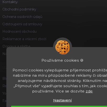
Kontakty
Obchodní podmínky
Ochrana osobních údajů
Odstoupení od smlouvy
Hodnocení obchodu
Reklamace a vrácení zboží
Doprava a platba
Náš příběh
Používáme cookies 🍪
UŽITEČNÉ
Pomocí cookies vylepšujeme příjemnost prohlíže
nabízíme na míru přizpůsobené reklamy či obsa
Blog
analyzujeme návštěvnost stránky. Kliknutím n
„Přijmout vše“ vyjadřujete souhlas s tím, jak cook
Recenze a hodnocení
používáme. Více se dozvíte
zde
Youtube
Nastavení
Facebook