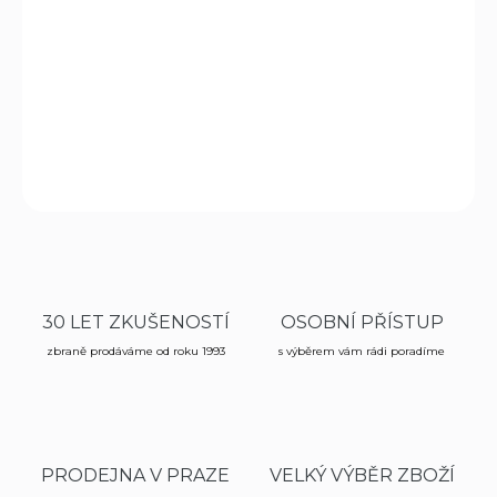
Opaskové pouzdro tvarované Dasta 209 pro revolver 2,5-
3" (6 raný).
DETAILNÍ INFORMACE
ZEPTAT SE
HLÍDAT
30 LET ZKUŠENOSTÍ
OSOBNÍ PŘÍSTUP
zbraně prodáváme od roku 1993
s výběrem vám rádi poradíme
PRODEJNA V PRAZE
VELKÝ VÝBĚR ZBOŽÍ