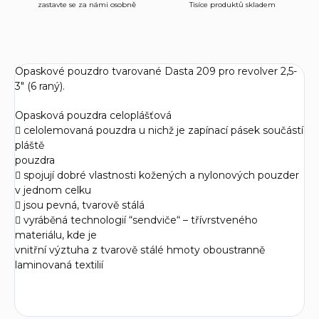
zastavte se za námi osobně
Tisíce produktů skladem
Opaskové pouzdro tvarované Dasta 209 pro revolver 2,5-
3" (6 raný).
Opasková pouzdra celoplášťová
 celolemovaná pouzdra u nichž je zapínací pásek součástí
pláště
pouzdra
 spojují dobré vlastnosti kožených a nylonových pouzder
v jednom celku
 jsou pevná, tvarově stálá
 vyráběná technologií “sendviče“ – třívrstveného
materiálu, kde je
vnitřní výztuha z tvarově stálé hmoty oboustranně
laminovaná textilií