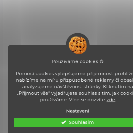
SKLADEM
(>5 KS)
LED svítilna Olight Warrior X 3 2500 lm
Používáme cookies 🍪
Pomocí cookies vylepšujeme příjemnost prohlíže
3 750 Kč
Do košíku
nabízíme na míru přizpůsobené reklamy či obsa
analyzujeme návštěvnost stránky. Kliknutím n
Warrior X 3 je vylepšená verze Warrior X pro a je plně nabitá
„Přijmout vše“ vyjadřujete souhlas s tím, jak cook
taktickými funkcemi.
používáme. Více se dozvíte
zde
Nastavení
Souhlasím
OL124