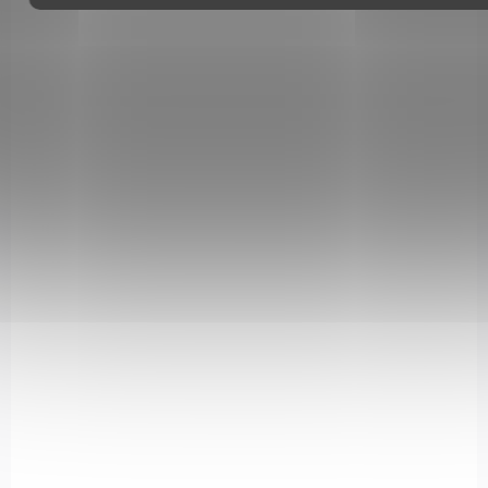
SKLADEM
(>5 KS)
Magnetický tlakový spínač Olight sROD
1 090 Kč
Do košíku
Kompatibilita se svítidly: Warrior 3, Odin GL, Odin IR