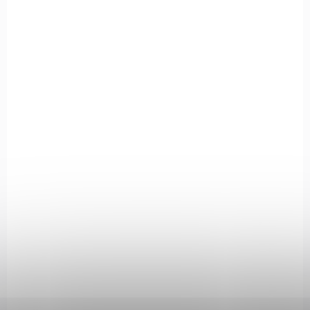
SKLADEM
(4 KS)
LED svítilna Olight Imini 2 - 50 lm
629 Kč
Do košíku
Nová vylepšená verze svítilny iMini s diodou LEDv kompaktních
rozměrech 55 x 15,1 mm určená pro každodenní nošení u klíčů
nebo poutka kalhot v podobě klíčenky. Ideálně hodí jako...
OL727