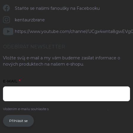
Staňte se našimi fanoušky na Facebooku
kentaurzbrane
https://www.youtube.com/channel/UCgx4wnta8gwEVg
ODEBÍRAT NEWSLETTER
Vložte svůj e-mail a my vám budeme zasílat informace o
nových produktech na našem e-shopu.
E-MAIL
Vložením e-mailu souhlasíte s
podmínkami ochrany osobních údajů
.
Přihlásit se