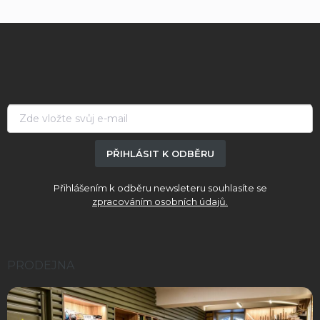
í
o
p
v
Z
r
á
á
v
n
p
k
í
a
y
v
t
ý
í
p
i
s
PŘIHLÁSIT K ODBĚRU
u
Přihlášením k odběru newsleteru souhlasíte se
zpracováním osobních údajů.
PRODEJNA