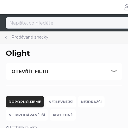
Přejít
na
obsah
Prodávané značky
Olight
OTEVŘÍT FILTR
Ř
a
DOPORUČUJEME
NEJLEVNĚJŠÍ
NEJDRAŽŠÍ
z
e
NEJPRODÁVANĚJŠÍ
ABECEDNĚ
n
í
211
položek celkem