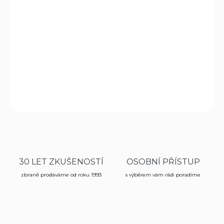
−
+
Přidat do košíku
Olej na zbraně s keramikou
Guncer 50 ml BALLISTOL
DETAILNÍ INFORMACE
ZEPTAT SE
HLÍDAT
30 LET ZKUŠENOSTÍ
OSOBNÍ PŘÍSTUP
zbraně prodáváme od roku 1993
s výběrem vám rádi poradíme