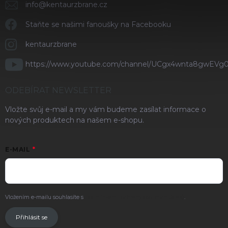
info
@
kentaurzbrane.cz
Staňte se našimi fanoušky na Facebooku
kentaurzbrane
https://www.youtube.com/channel/UCgx4wnta8gwEVg
ODEBÍRAT NEWSLETTER
Vložte svůj e-mail a my vám budeme zasílat informace o
nových produktech na našem e-shopu.
E-MAIL
Vložením e-mailu souhlasíte s
podmínkami ochrany osobních údajů
.
Přihlásit se