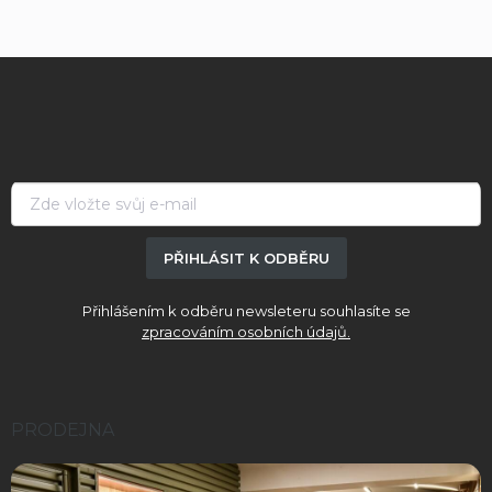
Z
á
p
a
t
í
PŘIHLÁSIT K ODBĚRU
Přihlášením k odběru newsleteru souhlasíte se
zpracováním osobních údajů.
PRODEJNA