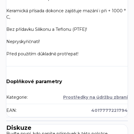
Keramická přísada dokonce zajišťuje mazání i při + 1000 °
C,
Bez přídavku Silikonu a Teflonu (PTFE)!
Nepryskyřičnatí!
Před použitím důkladně protřepat!
Doplňkové parametry
Kategorie
:
Prostředky na údržbu zbraní
EAN
:
4017777221794
Diskuze
Buďte první, kdo napíše příspěvek k této položce.