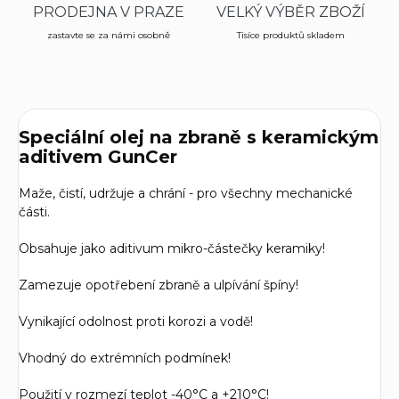
PRODEJNA V PRAZE
VELKÝ VÝBĚR ZBOŽÍ
zastavte se za námi osobně
Tisíce produktů skladem
Speciální olej na zbraně s keramickým
aditivem GunCer
Maže, čistí, udržuje a chrání - pro všechny mechanické
části.
Obsahuje jako aditivum mikro-částečky keramiky!
Zamezuje opotřebení zbraně a ulpívání špíny!
Vynikající odolnost proti korozi a vodě!
Vhodný do extrémních podmínek!
Použití v rozmezí teplot -40°C a +210°C!