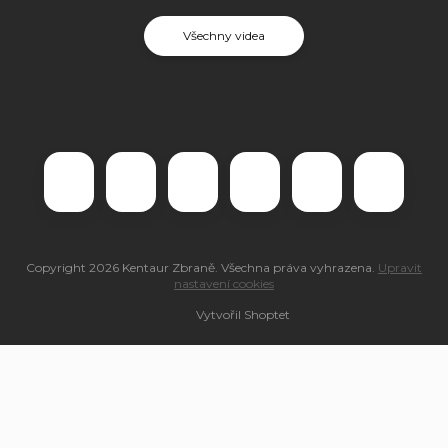
Všechny videa
Copyright 2026
Kentaur Zbraně
. Všechna práva vyhrazena.
Upravit
nastavení cookies
Vytvořil Shoptet