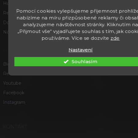
Hodnocení obchodu
Pomocí cookies vylepšujeme příjemnost prohlíže
Reklamace a vrácení zboží
nabízíme na míru přizpůsobené reklamy či obsa
Doprava a platba
analyzujeme návštěvnost stránky. Kliknutím n
„Přijmout vše“ vyjadřujete souhlas s tím, jak cook
Náš příběh
používáme. Více se dozvíte
zde
Nastavení
UŽITEČNÉ
Souhlasím
Blog
Recenze a hodnocení
Youtube
Facebook
Instagram
KONTAKT