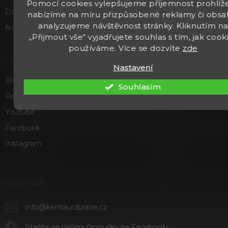
Pomocí cookies vylepšujeme příjemnost prohlíže
Doprava a platba
nabízíme na míru přizpůsobené reklamy či obsa
analyzujeme návštěvnost stránky. Kliknutím n
Náš příběh
„Přijmout vše“ vyjadřujete souhlas s tím, jak cook
používáme. Více se dozvíte
zde
UŽITEČNÉ
Nastavení
Blog
Souhlasím
Recenze a hodnocení
Youtube
Facebook
Instagram
KONTAKT
info
@
kentaurzbrane.cz
Staňte se našimi fanoušky na Facebooku