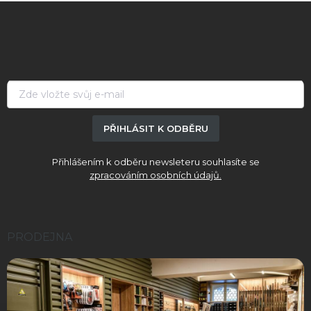
Z
á
p
a
t
í
PŘIHLÁSIT K ODBĚRU
Přihlášením k odběru newsleteru souhlasíte se
zpracováním osobních údajů.
PRODEJNA