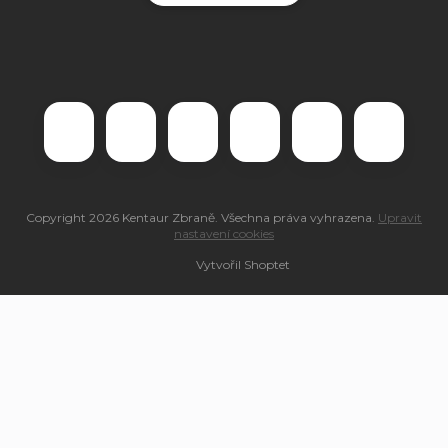
Copyright 2026
Kentaur Zbraně
. Všechna práva vyhrazena.
Upravit
nastavení cookies
Vytvořil Shoptet