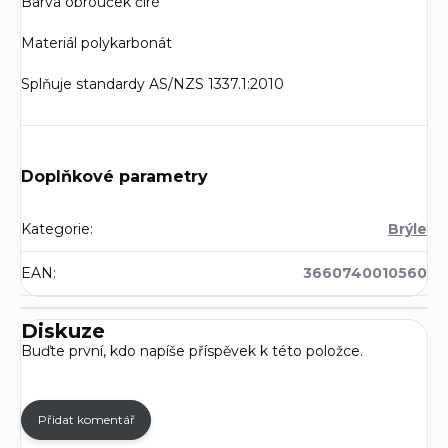
Barva obrouček čiré
Materiál polykarbonát
Splňuje standardy AS/NZS 1337.1:2010
Doplňkové parametry
Kategorie
:
Brýle
EAN
:
3660740010560
Diskuze
Buďte první, kdo napíše příspěvek k této položce.
Přidat komentář