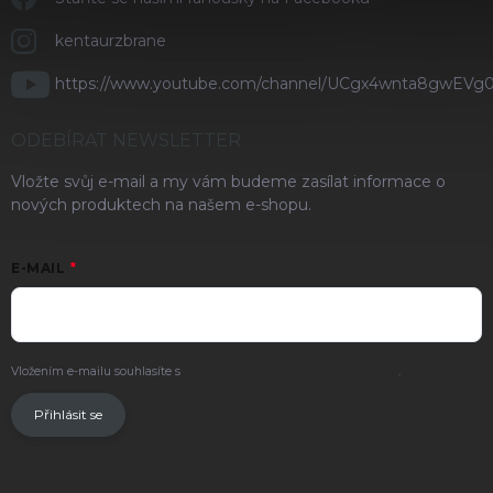
kentaurzbrane
https://www.youtube.com/channel/UCgx4wnta8gwEVg
ODEBÍRAT NEWSLETTER
Vložte svůj e-mail a my vám budeme zasílat informace o
nových produktech na našem e-shopu.
E-MAIL
Vložením e-mailu souhlasíte s
podmínkami ochrany osobních údajů
.
Přihlásit se