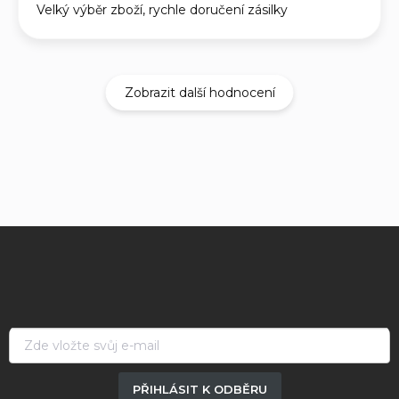
Velký výběr zboží, rychle doručení zásilky
Zobrazit další hodnocení
Z
á
p
a
t
í
PŘIHLÁSIT K ODBĚRU