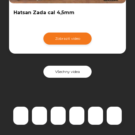
Hatsan Zada cal 4,5mm
Zobrazit video
Všechny videa