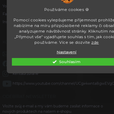
Youtube
Používáme cookies 🍪
Facebook
Pomocí cookies vylepšujeme příjemnost prohlíže
Instagram
nabízíme na míru přizpůsobené reklamy či obsa
analyzujeme návštěvnost stránky. Kliknutím n
„Přijmout vše“ vyjadřujete souhlas s tím, jak cook
KONTAKT
používáme. Více se dozvíte
zde
Nastavení
info
@
kentaurzbrane.cz
Souhlasím
Staňte se našimi fanoušky na Facebooku
kentaurzbrane
https://www.youtube.com/channel/UCgx4wnta8gwEVg
ODEBÍRAT NEWSLETTER
Vložte svůj e-mail a my vám budeme zasílat informace o
nových produktech na našem e-shopu.