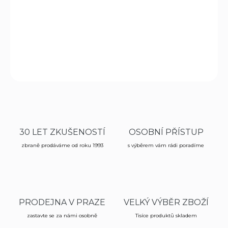
−
+
Přidat do košíku
Obal na pušku zelený NYLON. délka 120cm
ZEPTAT SE
HLÍDAT
30 LET ZKUŠENOSTÍ
OSOBNÍ PŘÍSTUP
zbraně prodáváme od roku 1993
s výběrem vám rádi poradíme
PRODEJNA V PRAZE
VELKÝ VÝBĚR ZBOŽÍ
zastavte se za námi osobně
Tisíce produktů skladem