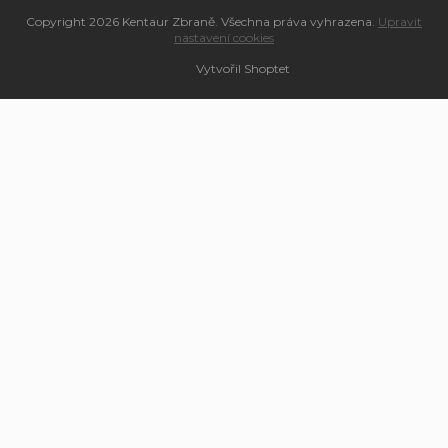
Copyright 2026
Kentaur Zbraně
. Všechna práva vyhrazena.
Upravit
nastavení cookies
Vytvořil Shoptet