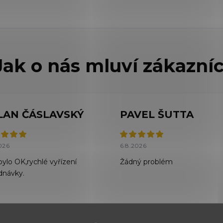
LAN ČÁSLAVSKÝ
PAVEL ŠUTTA
026
6.8.2026
bylo OK,rychlé vyřízení
Žádný problém
dnávky.