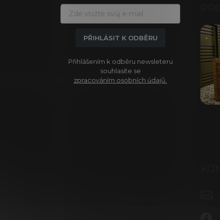
a
PR
t
í
PŘIHLÁSIT K ODBĚRU
Přihlášením k odběru newsleteru
souhlasíte se
zpracováním osobních údajů.
KO