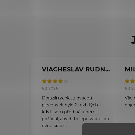
VIACHESLAV RUDNYTSKYI
MI
6.8.2026
6.8.2
Dorazili rychle, z dvaceti
Vše 
plechovek bylo 6 rozbitých. I
obje
když jsem před nákupem
požádal, abych to lépe zabalil do
dvou krabic.