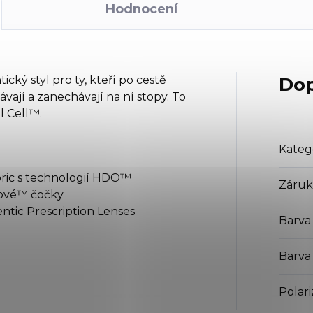
Hodnocení
ický styl pro ty, kteří po cestě
Dop
pávají a zanechávají na ní stopy. To
l Cell™.
Kateg
oric s technologií HDO™
Záruk
diové™ čočky
entic Prescription Lenses
Barva
Barva
Polari