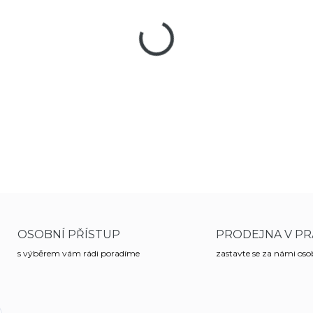
−
+
Myšlenkou bylo vytvořit čistý,
nejen kráčejí - oni ji prošlapá
značky Oakley Fuel Cell™.
DETAILNÍ INFORMACE
OSOBNÍ PŘÍSTUP
PRODEJNA V PR
s výběrem vám rádi poradíme
zastavte se za námi os