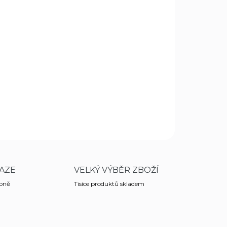
Přidat do košíku
 autentický styl pro ty, kteří po cestě životem
vají a zanechávají na ní stopy. To vedlo ke vzniku
ZEPTAT SE
HLÍDAT
AZE
VELKÝ VÝBĚR ZBOŽÍ
obně
Tisíce produktů skladem