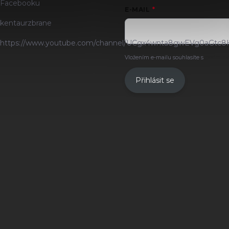
Facebooku
E-MAIL
kentaurzbrane
https://www.youtube.com/channel/UCgx4wnta8gwEVg0aGtc8
Vložením e-mailu souhlasíte s
podmínk
Přihlásit se