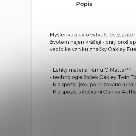
Popis
Myšlenkou bylo vytvořit čistý, autent
životem nejen kráčejí - oni ji prošla
vedlo ke vzniku značky Oakley Fue
- Lehký materiál rámu O Matter™
- technologie čoček Oakley Twin T
- K dispozici jsou polarizované a iri
- K dispozici s čočkami Oakley Auth