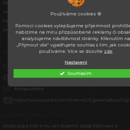
Recenze a hodnocení
Youtube
Používáme cookies 🍪
Facebook
Pomocí cookies vylepšujeme příjemnost prohlíže
Instagram
nabízíme na míru přizpůsobené reklamy či obsa
analyzujeme návštěvnost stránky. Kliknutím n
„Přijmout vše“ vyjadřujete souhlas s tím, jak cook
používáme. Více se dozvíte
zde
KONTAKT
Nastavení
info
@
kentaurzbrane.cz
Souhlasím
Staňte se našimi fanoušky na Facebooku
kentaurzbrane
https://www.youtube.com/channel/UCgx4wnta8gwEVg
ODEBÍRAT NEWSLETTER
Vložte svůj e-mail a my vám budeme zasílat informace o