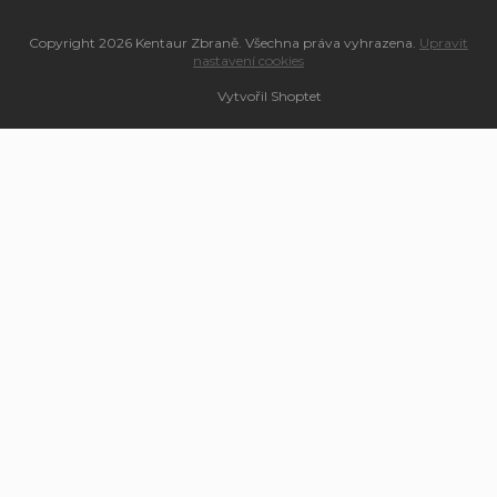
Copyright 2026
Kentaur Zbraně
. Všechna práva vyhrazena.
Upravit
nastavení cookies
Vytvořil Shoptet