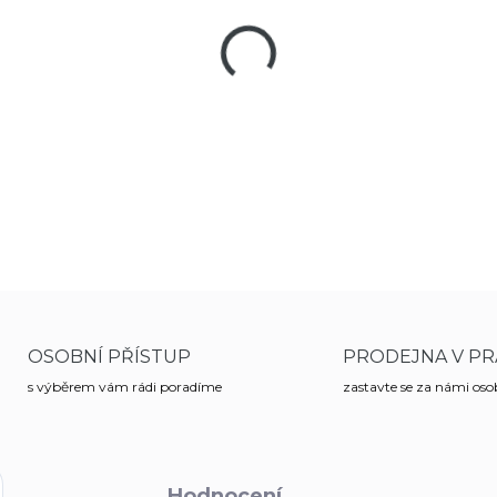
−
+
Kvalitní zavírací nůž od firm
pojistku Linerlock a funkci A
DETAILNÍ INFORMACE
OSOBNÍ PŘÍSTUP
PRODEJNA V PR
s výběrem vám rádi poradíme
zastavte se za námi os
Hodnocení