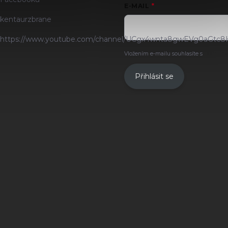
E-MAIL
kentaurzbrane
https://www.youtube.com/channel/UCgx4wnta8gwEVg0aGtc8
Vložením e-mailu souhlasíte s
podmínk
Přihlásit se