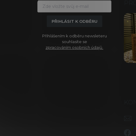
a
PR
t
í
PŘIHLÁSIT K ODBĚRU
Přihlášením k odběru newsleteru
souhlasíte se
zpracováním osobních údajů.
KO