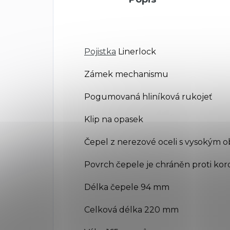
Pojistka
Linerlock
Zámek mechanismu
Pogumovaná hliníková rukojeť
Klip na opasek
Čepel z nerezové oceli s vysokým
Povrch čepele je chráněn proti kor
Délka čepele 94 mm
Celková délka 220 mm