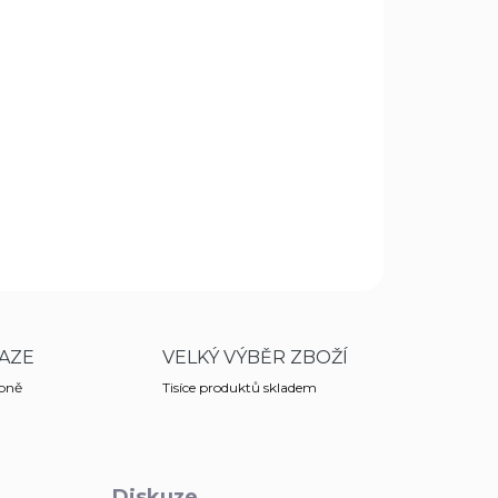
Přidat do košíku
y Smith & Wesson, který má zvrásněnou rukojeť,
ssisted Opening pro snadné otevření nože.
ZEPTAT SE
HLÍDAT
AZE
VELKÝ VÝBĚR ZBOŽÍ
obně
Tisíce produktů skladem
Diskuze