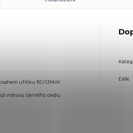
Dop
Kateg
EAN
:
 obsahem uhlíku 8Cr13MoV
ozi vrstvou černého oxidu