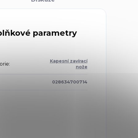
lňkové parametry
Kapesní zavírací
orie
:
nože
028634700714