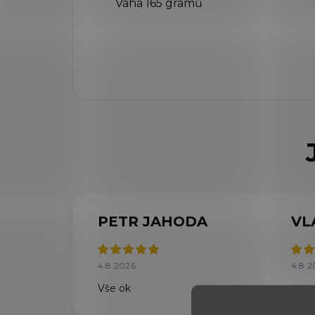
Váha 165 gramů
PETR JAHODA
VL
4.8.2026
4.8.2
Vše ok