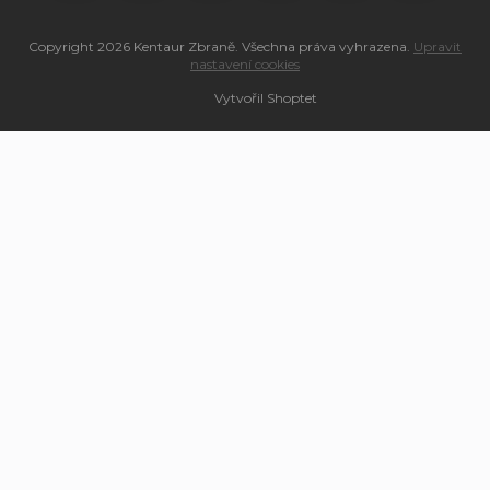
Copyright 2026
Kentaur Zbraně
. Všechna práva vyhrazena.
Upravit
nastavení cookies
Vytvořil Shoptet