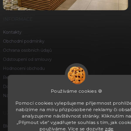
INFORMACE
Kontakty
Obchodní podmínky
Ochrana osobních údajů
Odstoupení od smlouvy
Hodnocení obchodu
Reklamace a vrácení zboží
Doprava a platba
Používáme cookies 🍪
Náš příběh
Pomocí cookies vylepšujeme příjemnost prohlíže
nabízíme na míru přizpůsobené reklamy či obsa
UŽITEČNÉ
analyzujeme návštěvnost stránky. Kliknutím n
„Přijmout vše“ vyjadřujete souhlas s tím, jak cook
Blog
používáme. Více se dozvíte
zde