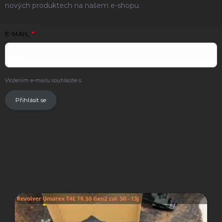
nových produktech na našem e-shopu.
E-MAIL
Vložením e-mailu souhlasíte s
podmínkami ochrany osobních údajů
.
Přihlásit se