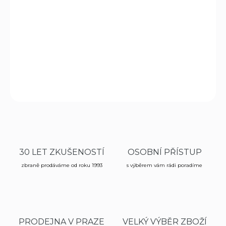
MOŽNOSTI
DORUČENÍ
Zavírací nůž řady Military and Police s asistovaným
otevíráním Magic a hrotem na rozbíjení skla.
DETAILNÍ INFORMACE
ZEPTAT SE
HLÍDAT
30 LET ZKUŠENOSTÍ
OSOBNÍ PŘÍSTUP
zbraně prodáváme od roku 1993
s výběrem vám rádi poradíme
PRODEJNA V PRAZE
VELKÝ VÝBĚR ZBOŽÍ