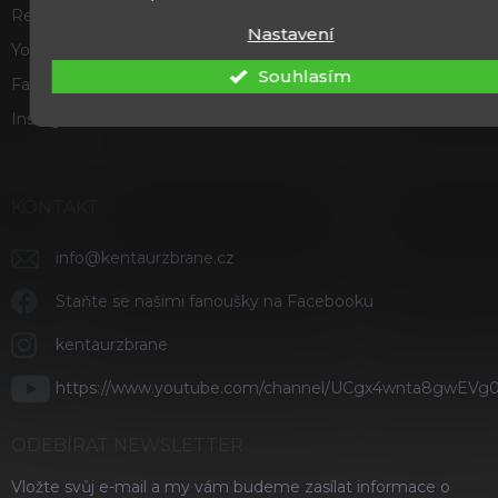
Recenze a hodnocení
Nastavení
Youtube
Souhlasím
Facebook
Instagram
KONTAKT
info
@
kentaurzbrane.cz
Staňte se našimi fanoušky na Facebooku
kentaurzbrane
https://www.youtube.com/channel/UCgx4wnta8gwEVg
ODEBÍRAT NEWSLETTER
Vložte svůj e-mail a my vám budeme zasílat informace o