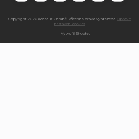
Copyright 2026
Kentaur Zbraně
. Všechna práva vyhrazena.
Upravit
nastavení cookies
Vytvořil Shoptet