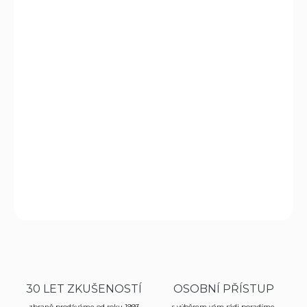
11.8.2026
MOŽNOSTI
DORUČENÍ
−
+
Přidat do košíku
Originální Francouzský zavírací nůž Opinel N° 6 s ostřím z
nerezové z oceli a s jednoduchým patentem prstencové
pojistky.
DETAILNÍ INFORMACE
ZEPTAT SE
HLÍDAT
30 LET ZKUŠENOSTÍ
OSOBNÍ PŘÍSTUP
zbraně prodáváme od roku 1993
s výběrem vám rádi poradíme