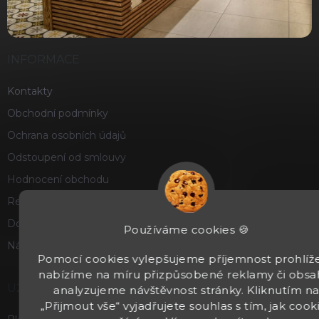
INFORMACE
Kontakty
Obchodní podmínky
Ochrana osobních údajů
Odstoupení od smlouvy
Hodnocení obchodu
Reklamace a vrácení zboží
Doprava a platba
Používáme cookies 🍪
Náš příběh
Pomocí cookies vylepšujeme příjemnost prohlíže
nabízíme na míru přizpůsobené reklamy či obsa
UŽITEČNÉ
analyzujeme návštěvnost stránky. Kliknutím n
„Přijmout vše“ vyjadřujete souhlas s tím, jak cook