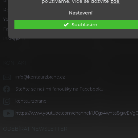
Blog
používáme. Více se dozvíte
zde
Recenze a hodnocení
Nastavení
Youtube
Souhlasím
Facebook
Instagram
KONTAKT
info
@
kentaurzbrane.cz
Staňte se našimi fanoušky na Facebooku
kentaurzbrane
https://www.youtube.com/channel/UCgx4wnta8gwEVg
ODEBÍRAT NEWSLETTER