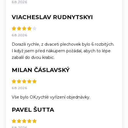
6.8.2026
VIACHESLAV RUDNYTSKYI
6.8.2026
Dorazili rychle, z dvaceti plechovek bylo 6 rozbitých.
I když jsem před nákupem požádal, abych to lépe
zabalil do dvou krabic.
MILAN ČÁSLAVSKÝ
6.8.2026
Vše bylo OK,rychlé vyřízení objednávky.
PAVEL ŠUTTA
6.8.2026