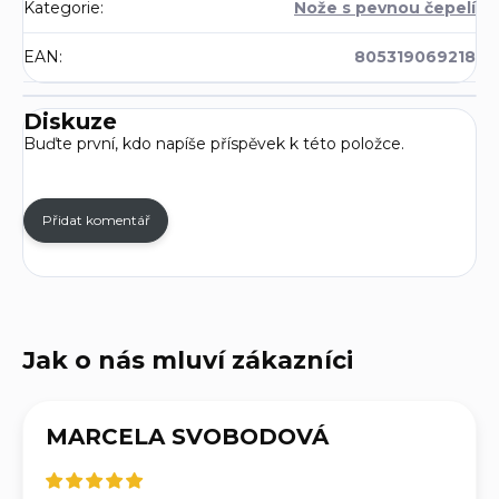
Kategorie
:
Nože s pevnou čepelí
EAN
:
805319069218
Diskuze
Buďte první, kdo napíše příspěvek k této položce.
Přidat komentář
MARCELA SVOBODOVÁ