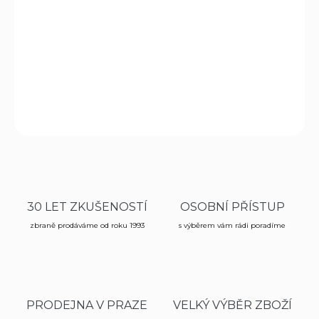
Kvalitní taktický nůž s pevnou čepelí MTech Kabai. Čepel z
nerezové oceli 440. Drážkovaná pogumovaná rukojeť.
DETAILNÍ INFORMACE
ZEPTAT SE
HLÍDAT
30 LET ZKUŠENOSTÍ
OSOBNÍ PŘÍSTUP
zbraně prodáváme od roku 1993
s výběrem vám rádi poradíme
PRODEJNA V PRAZE
VELKÝ VÝBĚR ZBOŽÍ