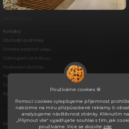
INFORMACE
Kontakty
Obchodní podmínky
Ochrana osobních údajů
Odstoupení od smlouvy
Hodnocení obchodu
Reklamace a vrácení zboží
Doprava a platba
Používáme cookies 🍪
Náš příběh
Pomocí cookies vylepšujeme příjemnost prohlíže
nabízíme na míru přizpůsobené reklamy či obsa
UŽITEČNÉ
analyzujeme návštěvnost stránky. Kliknutím n
„Přijmout vše“ vyjadřujete souhlas s tím, jak cook
Blog
používáme. Více se dozvíte
zde