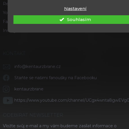
Recenze a hodnocení
Nastavení
Youtube
Souhlasím
Facebook
Instagram
KONTAKT
info
@
kentaurzbrane.cz
Staňte se našimi fanoušky na Facebooku
kentaurzbrane
https://www.youtube.com/channel/UCgx4wnta8gwEVg
ODEBÍRAT NEWSLETTER
Vložte svůj e-mail a my vám budeme zasílat informace o