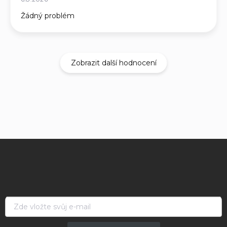
Žádný problém
Zobrazit další hodnocení
Z
á
p
a
t
í