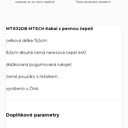
zastavte se za námi osobně
Tisíce produktů skladem
MT632DB MTECH Kabai s pevnou čepelí
celková délka 15,5cm
8,5cm dlouhá černá nerezová čepel 440
drážkovaná pogumovaná rukojeť.
černé pouzdro s řetízkem.
vyrobeno v Číně.
Doplňkové parametry