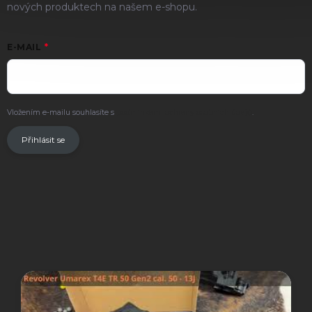
nových produktech na našem e-shopu.
E-MAIL
Vložením e-mailu souhlasíte s
podmínkami ochrany osobních údajů
.
Přihlásit se