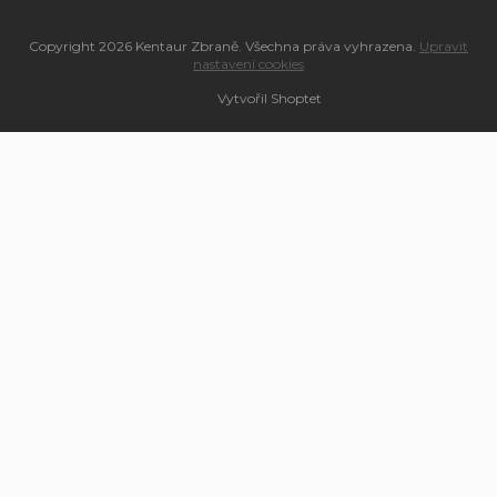
Copyright 2026
Kentaur Zbraně
. Všechna práva vyhrazena.
Upravit
nastavení cookies
Vytvořil Shoptet