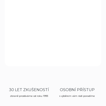
11.8.2026
MOŽNOSTI
DORUČENÍ
−
+
Přidat do košíku
Taktický nůž s pevnou čepelí amerického výrobce MTech.
DETAILNÍ INFORMACE
ZEPTAT SE
HLÍDAT
30 LET ZKUŠENOSTÍ
OSOBNÍ PŘÍSTUP
zbraně prodáváme od roku 1993
s výběrem vám rádi poradíme