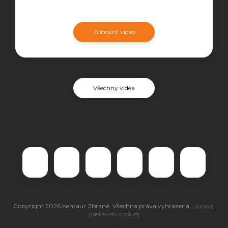
Zobrazit video
Všechny videa
Copyright 2026
Kentaur Zbraně
. Všechna práva vyhrazena.
Upravit
nastavení cookies