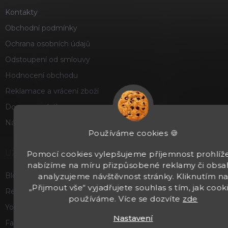
Kontakty
Obchodní podmínky
Ochrana osobních údajů
Odstoupení od smlouvy
Hodnocení obchodu
Reklamace a vrácení zboží
Doprava a platba
Náš příběh
Používáme cookies 🍪
UŽITEČNÉ
Pomocí cookies vylepšujeme příjemnost prohlíže
nabízíme na míru přizpůsobené reklamy či obsa
Blog
analyzujeme návštěvnost stránky. Kliknutím n
„Přijmout vše“ vyjadřujete souhlas s tím, jak cook
Recenze a hodnocení
používáme. Více se dozvíte
zde
Youtube
Nastavení
Facebook