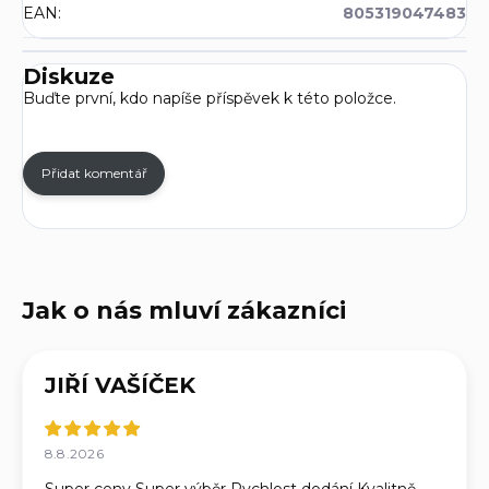
EAN
:
805319047483
Diskuze
Buďte první, kdo napíše příspěvek k této položce.
Přidat komentář
JIŘÍ VAŠÍČEK
8.8.2026