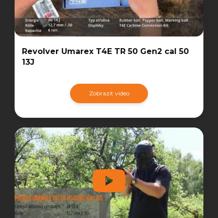
Revolver Umarex T4E TR 50 Gen2 cal 50
13J
Zobrazit video