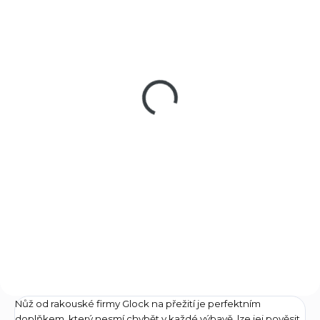
SKLADEM
SKLADEM
(>5 KS)
(3 KS)
Kožené pouzdro na
Kožené pouzdro na
nůž Glock,
nůž Glock, vertikální,
horizontální, černé
černé
790 Kč
790 Kč
Do košíku
Do košíku
Kvalitní kožené horizontální
Kvalitní kožené vertikální
pouzdro na vojenský nůž
pouzdro na vojenský nůž
GLOCK mod.78 a 81, s
GLOCK mod.78 a 81, s
průvlekem a zavíráním na nýt
průvlekem a zavíráním na nýt
Nůž od rakouské firmy Glock na přežití
je perfektním
doplňkem, který nesmí chybět v každé výbavě, lze jej pověsit