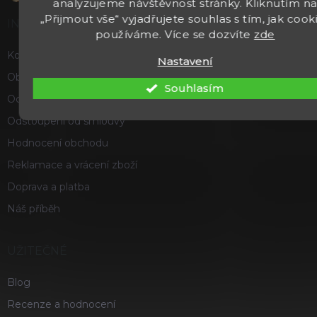
analyzujeme návštěvnost stránky. Kliknutím n
„Přijmout vše“ vyjadřujete souhlas s tím, jak cook
INFORMACE
používáme. Více se dozvíte
zde
Kontakty
Nastavení
Obchodní podmínky
Souhlasím
Ochrana osobních údajů
Odstoupení od smlouvy
Hodnocení obchodu
Reklamace a vrácení zboží
Doprava a platba
Náš příběh
UŽITEČNÉ
Blog
Recenze a hodnocení