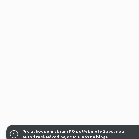
Pro zakoupení zbraní PO potřebujete Zapsanou
autorizaci.
Návod najdete u nás na blogu