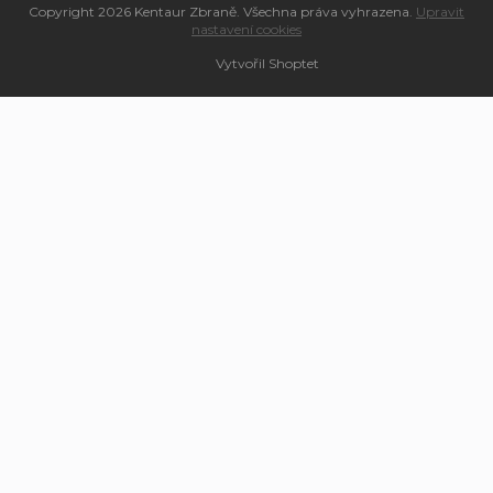
Copyright 2026
Kentaur Zbraně
. Všechna práva vyhrazena.
Upravit
nastavení cookies
Vytvořil Shoptet