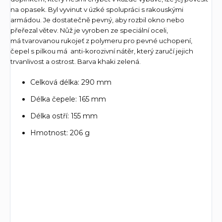
na opasek. Byl vyvinut v úzké spolupráci s rakouskými
armádou. Je dostatečně pevný, aby rozbil okno nebo
přeřezal větev. Nůž je vyroben ze speciální oceli,
má tvarovanou rukojeť z polymeru pro pevné uchopení,
čepel s pilkou má anti-korozivní nátěr, který zaručí jejich
trvanlivost a ostrost. Barva khaki zelená.
Celková délka: 290 mm
Délka čepele: 165 mm
Délka ostří: 155 mm
Hmotnost: 206 g