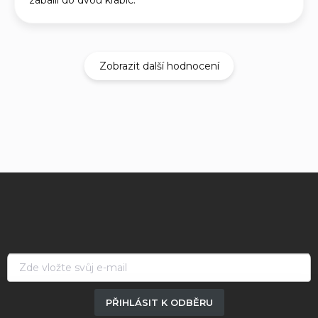
Zobrazit další hodnocení
Z
á
p
a
t
í
PŘIHLÁSIT K ODBĚRU