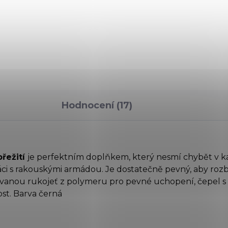
zdro na vojenský nůž
CK mod.78 a 81, s
vlekem a zavíráním na nýt
Hodnocení (17)
přežití
je perfektním doplňkem, který nesmí chybět v kaž
áci s rakouskými armádou. Je dostatečně pevný, aby rozbi
rovanou rukojeť z polymeru pro pevné uchopení, čepel s 
rost. Barva černá