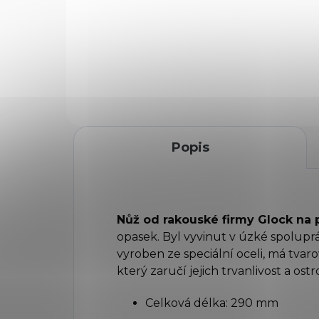
Kvalitní kožené horizontální
pou
pouzdro na vojenský nůž
GLO
GLOCK mod.78 a 81, s
prů
průvlekem a zavíráním na nýt
Popis
Nůž od rakouské firmy Glock na 
opasek. Byl vyvinut v úzké spolupr
vyroben ze speciální oceli, má tva
který zaručí jejich trvanlivost a ost
Celková délka: 290 mm