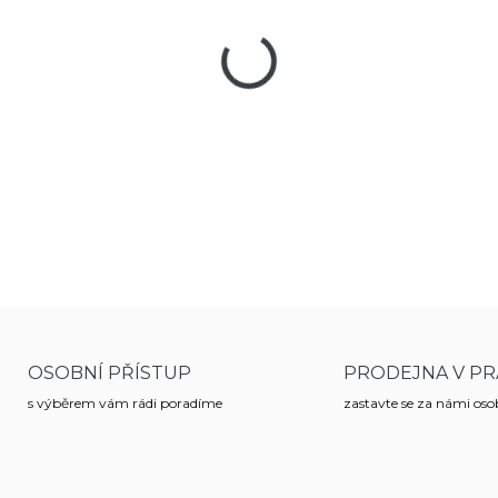
−
+
Nůž od rakouské firmy Glock 
chybět v každé výbavě, lze je
s rakouskými armádou.
DETAILNÍ INFORMACE
OSOBNÍ PŘÍSTUP
PRODEJNA V PR
s výběrem vám rádi poradíme
zastavte se za námi os