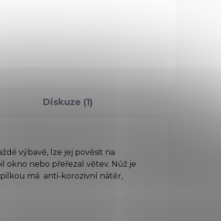
Diskuze (1)
dé výbavě, lze jej pověsit na
l okno nebo přeřezal větev. Nůž je
pilkou má anti-korozivní nátěr,