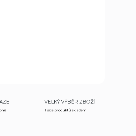
Přidat do košíku
na přežití je perfektním doplňkem, který nesmí
j pověsit na opasek. Byl vyvinut v úzké spolupráci
ZEPTAT SE
HLÍDAT
AZE
VELKÝ VÝBĚR ZBOŽÍ
obně
Tisíce produktů skladem