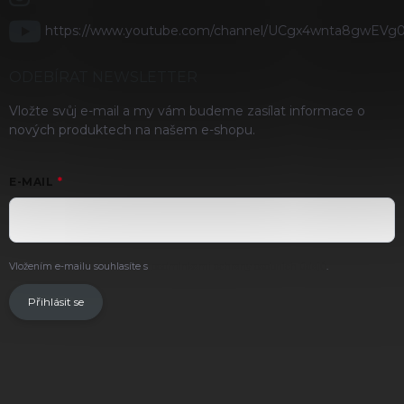
https://www.youtube.com/channel/UCgx4wnta8gwEVg
ODEBÍRAT NEWSLETTER
Vložte svůj e-mail a my vám budeme zasílat informace o
nových produktech na našem e-shopu.
E-MAIL
Vložením e-mailu souhlasíte s
podmínkami ochrany osobních údajů
.
Přihlásit se