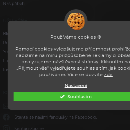
Náš příběh
UŽITEČNÉ
Blog
Používáme cookies 🍪
Recenze a hodnocení
Pomocí cookies vylepšujeme příjemnost prohlíže
Youtube
nabízíme na míru přizpůsobené reklamy či obsa
Facebook
analyzujeme návštěvnost stránky. Kliknutím n
„Přijmout vše“ vyjadřujete souhlas s tím, jak cook
Instagram
používáme. Více se dozvíte
zde
Nastavení
KONTAKT
Souhlasím
info
@
kentaurzbrane.cz
Staňte se našimi fanoušky na Facebooku
kentaurzbrane