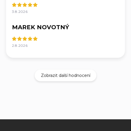
3.8.2026
MAREK NOVOTNÝ
2.8.2026
Zobrazit další hodnocení
Z
á