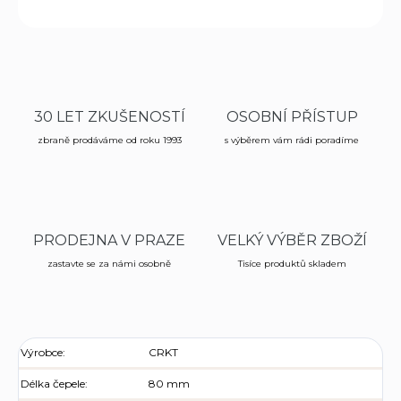
ZEPTAT SE
HLÍDAT
30 LET ZKUŠENOSTÍ
OSOBNÍ PŘÍSTUP
zbraně prodáváme od roku 1993
s výběrem vám rádi poradíme
PRODEJNA V PRAZE
VELKÝ VÝBĚR ZBOŽÍ
zastavte se za námi osobně
Tisíce produktů skladem
Výrobce:
CRKT
Délka čepele:
80 mm