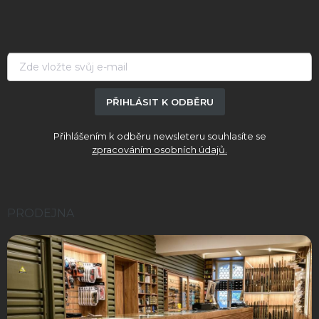
p
a
t
í
PŘIHLÁSIT K ODBĚRU
Přihlášením k odběru newsleteru souhlasíte se
zpracováním osobních údajů.
PRODEJNA