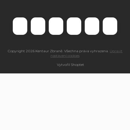
Copyright 2026
Kentaur Zbraně
. Všechna práva vyhrazena.
Upravit
nastavení cookies
Vytvořil Shoptet