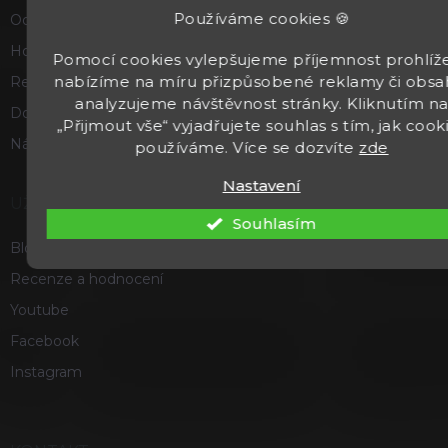
Používáme cookies 🍪
Odstoupení od smlouvy
Hodnocení obchodu
Pomocí cookies vylepšujeme příjemnost prohlíže
nabízíme na míru přizpůsobené reklamy či obsa
Reklamace a vrácení zboží
analyzujeme návštěvnost stránky. Kliknutím n
Doprava a platba
„Přijmout vše“ vyjadřujete souhlas s tím, jak cook
Náš příběh
používáme. Více se dozvíte
zde
Nastavení
UŽITEČNÉ
Souhlasím
Blog
Recenze a hodnocení
Youtube
Facebook
Instagram