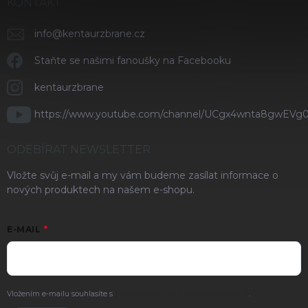
KONTAKT
info
@
kentaurzbrane.cz
Staňte se našimi fanoušky na Facebooku
kentaurzbrane
https://www.youtube.com/channel/UCgx4wnta8gwEVg
ODEBÍRAT NEWSLETTER
Vložte svůj e-mail a my vám budeme zasílat informace o
nových produktech na našem e-shopu.
E-MAIL
Vložením e-mailu souhlasíte s
podmínkami ochrany osobních údajů
.