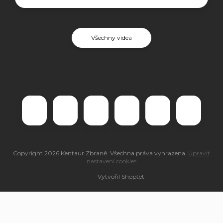
Všechny videa
Copyright 2026
Kentaur Zbraně
. Všechna práva vyhrazena.
Upravit
nastavení cookies
Vytvořil Shoptet