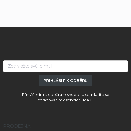
Z
á
p
a
t
í
PŘIHLÁSIT K ODBĚRU
Přihlášením k odběru newsleteru souhlasíte se
zpracováním osobních údajů.
PRODEJNA