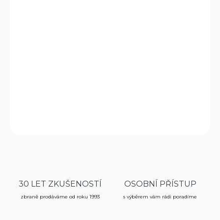
Tento pevný dětský nůž byl vytvořen na základě
úspěšného modelu Elk Hunter. Konstrukce obou modelů
je totožná, ale dětský nůž je mnohem menší a je určen pro
dětské ruce a z bezpečnostních důvodů nemá ostrou
špičku. Čepel je vyrobena z nerezové oceli 440 se silnou
ochranou ruky, aby se zabránilo sklouznutí ruky na čepel.
Rukojeť je vyrobena z palisandrového a kořenového
dřeva.
DETAILNÍ INFORMACE
ZEPTAT SE
HLÍDAT
30 LET ZKUŠENOSTÍ
OSOBNÍ PŘÍSTUP
zbraně prodáváme od roku 1993
s výběrem vám rádi poradíme