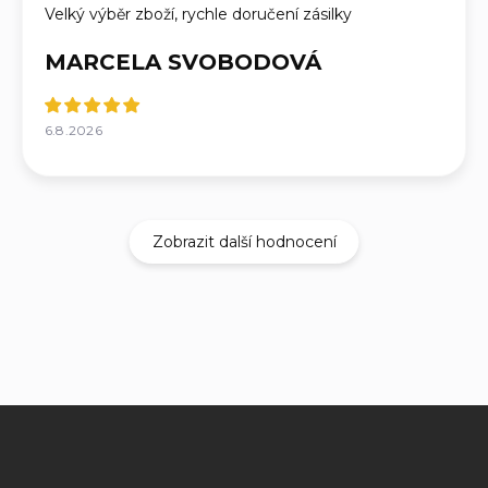
Velký výběr zboží, rychle doručení zásilky
MARCELA SVOBODOVÁ
6.8.2026
Zobrazit další hodnocení
Z
á
p
a