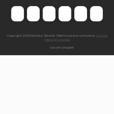
Copyright 2026
Kentaur Zbraně
. Všechna práva vyhrazena.
Upravit
nastavení cookies
Vytvořil Shoptet