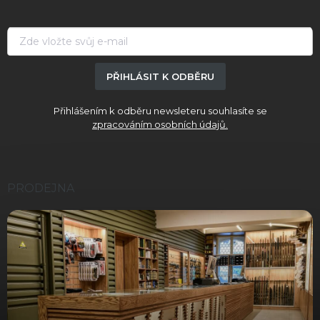
t
í
PŘIHLÁSIT K ODBĚRU
Přihlášením k odběru newsleteru souhlasíte se
zpracováním osobních údajů.
PRODEJNA