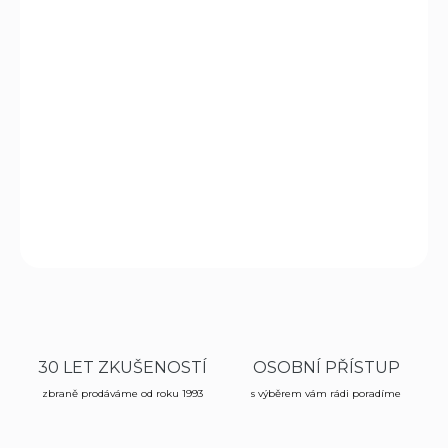
DORUČIT DO:
11.8.2026
MOŽNOSTI
DORUČENÍ
−
+
Přidat do košíku
DETAILNÍ INFORMACE
ZEPTAT SE
HLÍDAT
30 LET ZKUŠENOSTÍ
OSOBNÍ PŘÍSTUP
zbraně prodáváme od roku 1993
s výběrem vám rádi poradíme