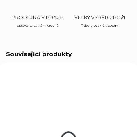
PRODEJNA V PRAZE
VELKÝ VÝBĚR ZBOŽÍ
zastavte se za námi osobně
Tisíce produktů skladem
Související produkty
JKR349
SKLADEM
(2 KS)
Nůž motýlek Joker
JKR349 105mm s