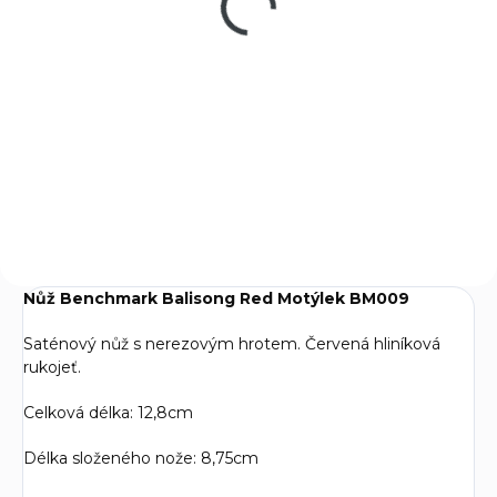
ornamenty
280 Kč
Do košíku
Elegantní motýlek z tvrzeného
hliníku. Ostří o délce 10,5 cm.
Nůž Benchmark Balisong Red Motýlek BM009
Saténový nůž s nerezovým hrotem. Červená hliníková
rukojeť.
Celková délka: 12,8cm
Délka složeného nože: 8,75cm