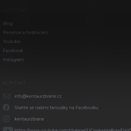
UŽITEČNÉ
Blog
Recenze a hodnocení
Youtube
Facebook
Instagram
KONTAKT
info
@
kentaurzbrane.cz
Staňte se našimi fanoušky na Facebooku
kentaurzbrane
https://www.youtube.com/channel/UCgx4wnta8gwEVg