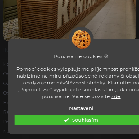
INFORMACE
Používáme cookies 🍪
Kontakty
Pomocí cookies vylepšujeme příjemnost prohlíže
Obchodní podmínky
nabízíme na míru přizpůsobené reklamy či obsa
analyzujeme návštěvnost stránky. Kliknutím n
Ochrana osobních údajů
„Přijmout vše“ vyjadřujete souhlas s tím, jak cook
Odstoupení od smlouvy
používáme. Více se dozvíte
zde
Hodnocení obchodu
Nastavení
Reklamace a vrácení zboží
Souhlasím
Doprava a platba
Náš příběh