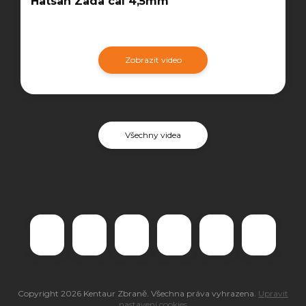
Hatsan Zada cal 4,5mm
Zobrazit video
Všechny videa
Copyright 2026
Kentaur Zbraně
. Všechna práva vyhrazena.
Upravit
nastavení cookies