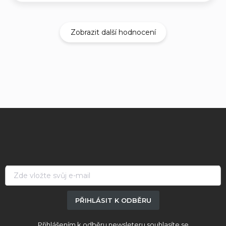
Zobrazit další hodnocení
Z
á
p
a
t
í
PŘIHLÁSIT K ODBĚRU
Přihlášením k odběru newsleteru souhlasíte se