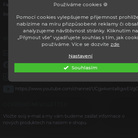
Používáme cookies 🍪
Facebook
Instagram
Pomocí cookies vylepšujeme příjemnost prohlíže
nabízíme na míru přizpůsobené reklamy či obsa
analyzujeme návštěvnost stránky. Kliknutím n
„Přijmout vše“ vyjadřujete souhlas s tím, jak cook
KONTAKT
používáme. Více se dozvíte
zde
info
@
kentaurzbrane.cz
Nastavení
Staňte se našimi fanoušky na Facebooku
Souhlasím
kentaurzbrane
https://www.youtube.com/channel/UCgx4wnta8gwEVg
ODEBÍRAT NEWSLETTER
Vložte svůj e-mail a my vám budeme zasílat informace o
nových produktech na našem e-shopu.