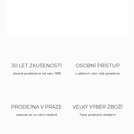
−
+
Přidat do košíku
ZEPTAT SE
HLÍDAT
30 LET ZKUŠENOSTÍ
OSOBNÍ PŘÍSTUP
zbraně prodáváme od roku 1993
s výběrem vám rádi poradíme
PRODEJNA V PRAZE
VELKÝ VÝBĚR ZBOŽÍ
zastavte se za námi osobně
Tisíce produktů skladem