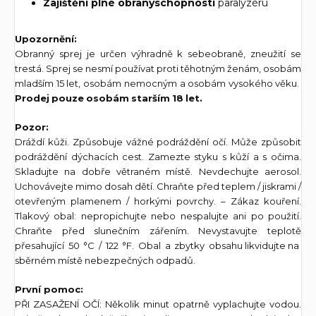
Zajištění plné obranyschopnosti
paralyzéru
Upozornění:
Obranný sprej je určen výhradně k sebeobraně, zneužití se
trestá. Sprej se nesmí používat proti těhotným ženám, osobám
mladším 15 let, osobám nemocným a osobám vysokého věku.
Prodej pouze osobám starším 18 let.
Pozor:
Dráždí kůži. Způsobuje vážné podráždění očí. Může způsobit
podráždění dýchacích cest. Zamezte styku s kůží a s očima.
Skladujte na dobře větraném místě. Nevdechujte aerosol.
Uchovávejte mimo dosah dětí. Chraňte před teplem / jiskrami /
otevřeným plamenem / horkými povrchy. – Zákaz kouření.
Tlakový obal: nepropichujte nebo nespalujte ani po použití.
Chraňte před slunečním zářením. Nevystavujte teplotě
přesahující 50 °C / 122 °F. Obal a zbytky obsahu likvidujte na
sběrném místě nebezpečných odpadů.
První pomoc:
PŘI ZASAŽENÍ OČÍ: Několik minut opatrně vyplachujte vodou.