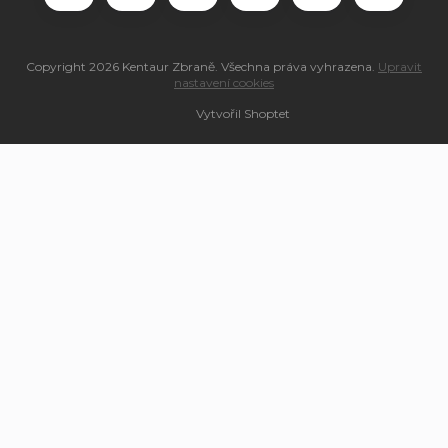
Copyright 2026
Kentaur Zbraně
. Všechna práva vyhrazena.
Upravit
nastavení cookies
Vytvořil Shoptet