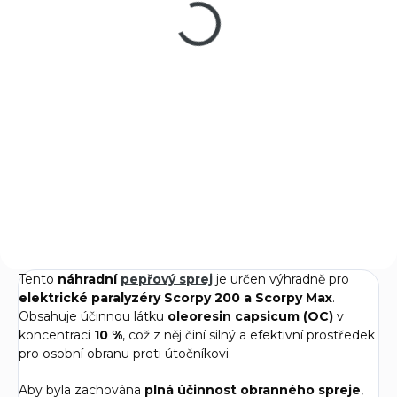
200
1 100 Kč
Do košíku
Elektrický paralyzér s
pepřovým sprejem kombinuje
výboj 200 000 Voltů a
obranný plyn v jednom
kompaktním zařízení. Ideální
volba pro osobní obranu široké
veřejnosti – snadné a...
Tento
náhradní
pepřový sprej
je určen výhradně pro
elektrické paralyzéry Scorpy 200 a Scorpy Max
.
Obsahuje účinnou látku
oleoresin capsicum (OC)
v
koncentraci
10 %
, což z něj činí silný a efektivní prostředek
pro osobní obranu proti útočníkovi.
Aby byla zachována
plná účinnost obranného spreje
,