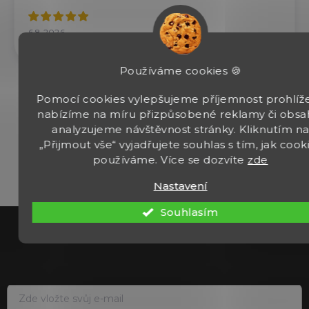
6.8.2026
Používáme cookies 🍪
Pomocí cookies vylepšujeme příjemnost prohlíže
Zobrazit další hodnocení
nabízíme na míru přizpůsobené reklamy či obsa
analyzujeme návštěvnost stránky. Kliknutím n
„Přijmout vše“ vyjadřujete souhlas s tím, jak cook
používáme. Více se dozvíte
zde
Nastavení
Z
Souhlasím
á
p
a
t
í