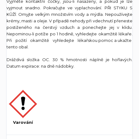
Vyjměte kontaktní čočky, jsou-li nasazeny, a pokud je lze
vyjmout snadno. Pokračujte ve vyplachování. PŘI STYKU S
KŮŽÍ: Omyjte velkým množstvím vody a mýdla. Nepoužívejte
krémy, masti a oleje. V případě nehody při vdechnutí přeneste
postiženého na čerstvý vzduch a ponechejte jej v klidu.
Nepominou-li potíže po 1 hodině, vyhledejte okamžitě lékaře.
Při požití okamžitě vyhledejte lékařskou pomoc a ukažte
tento obal.
Dráždivá složka OC. 30 % hmotnosti náplně je hořlavých.
Datum expirace: na dně nádobky.
Varování