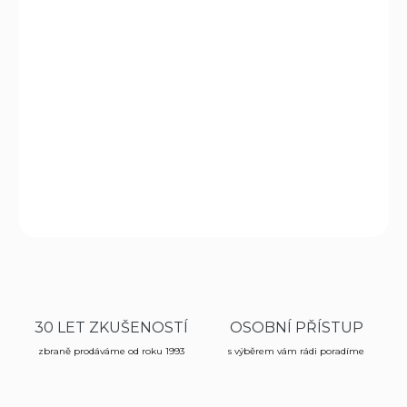
−
+
Přidat do košíku
Náhradní
pepřový sprej
pro paralyzéry Scorpy 200 a
Scorpy Max
obsahuje
10% OC (oleoresin capsicum)
.
Doporučujeme výměnu po každém použití pro zajištění
maximální účinnosti při sebeobraně
.
DETAILNÍ INFORMACE
ZEPTAT SE
HLÍDAT
30 LET ZKUŠENOSTÍ
OSOBNÍ PŘÍSTUP
zbraně prodáváme od roku 1993
s výběrem vám rádi poradíme