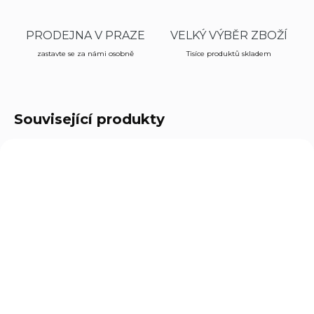
PRODEJNA V PRAZE
VELKÝ VÝBĚR ZBOŽÍ
zastavte se za námi osobně
Tisíce produktů skladem
Související produkty
452
SKLADEM
(>5 KS)
Elektrický paralyzér
se sprejem Scorpy