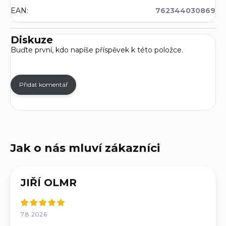
EAN
:
762344030869
Diskuze
Buďte první, kdo napíše příspěvek k této položce.
Přidat komentář
JIŘÍ OLMR
7.8.2026