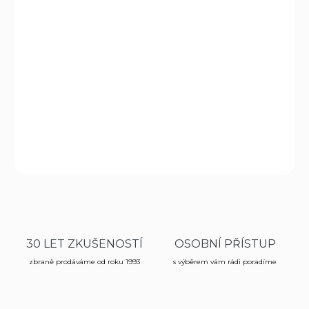
DORUČENÍ
−
+
Přidat do košíku
Náboj Fiocchi Black Mamba cal. 40 SW. Balení 50 ks. Cena
za krabici 50ks.
DETAILNÍ INFORMACE
ZEPTAT SE
HLÍDAT
30 LET ZKUŠENOSTÍ
OSOBNÍ PŘÍSTUP
zbraně prodáváme od roku 1993
s výběrem vám rádi poradíme