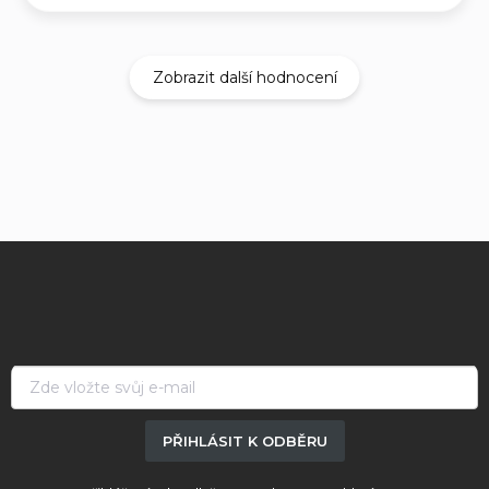
Zobrazit další hodnocení
Z
á
p
a
t
í
PŘIHLÁSIT K ODBĚRU