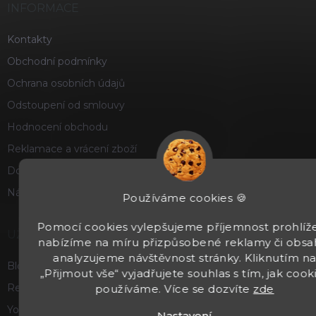
INFORMACE
Kontakty
Obchodní podmínky
Ochrana osobních údajů
Odstoupení od smlouvy
Hodnocení obchodu
Reklamace a vrácení zboží
Doprava a platba
Náš příběh
Používáme cookies 🍪
Pomocí cookies vylepšujeme příjemnost prohlíže
UŽITEČNÉ
nabízíme na míru přizpůsobené reklamy či obsa
analyzujeme návštěvnost stránky. Kliknutím n
Blog
„Přijmout vše“ vyjadřujete souhlas s tím, jak cook
Recenze a hodnocení
používáme. Více se dozvíte
zde
Youtube
Nastavení