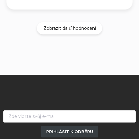
Zobrazit další hodnocení
Z
á
p
a
t
í
PŘIHLÁSIT K ODBĚRU