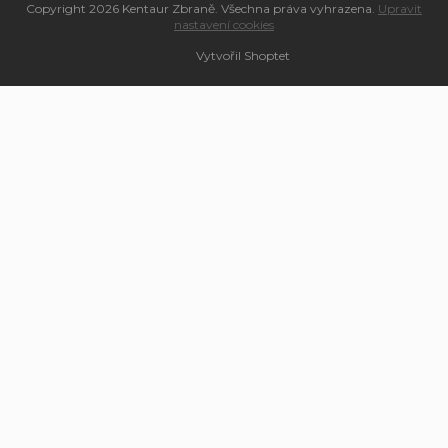
Copyright 2026
Kentaur Zbraně
. Všechna práva vyhrazena.
Upravit
nastavení cookies
Vytvořil Shoptet