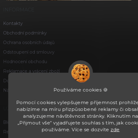
INFORMACE
Kontakty
Obchodní podmínky
Ochrana osobních údajů
Odstoupení od smlouvy
Hodnocení obchodu
Reklamace a vrácení zboží
Doprava a platba
Používáme cookies 🍪
Náš příběh
Pomocí cookies vylepšujeme příjemnost prohlíže
UŽITEČNÉ
nabízíme na míru přizpůsobené reklamy či obsa
analyzujeme návštěvnost stránky. Kliknutím n
Blog
„Přijmout vše“ vyjadřujete souhlas s tím, jak cook
používáme. Více se dozvíte
zde
Recenze a hodnocení