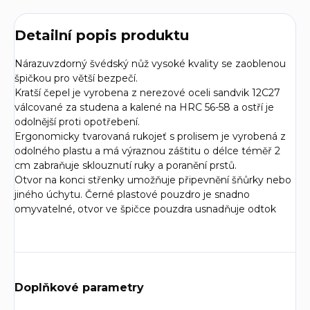
Detailní popis produktu
Nárazuvzdorný švédský nůž vysoké kvality se zaoblenou
špičkou pro větší bezpečí.
Kratší čepel je vyrobena z nerezové oceli sandvik 12C27
válcované za studena a kalené na HRC 56-58 a o
stří je
odolnější proti opotřebení.
Ergonomicky tvarovaná rukojeť s prolisem je vyrobená z
odolného plastu a má
výraznou záštitu o délce téměř 2
cm zabraňuje sklouznutí ruky a poranění prstů.
Otvor na konci střenky umožňuje připevnění šňůrky nebo
jiného úchytu.
Černé plastové pouzdro je snadno
omyvatelné, otvor ve špičce pouzdra usnadňuje odtok
Doplňkové parametry