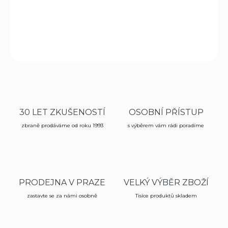
ochranu prstů.
DETAILNÍ INFORMACE
ZEPTAT SE
HLÍDAT
30 LET ZKUŠENOSTÍ
OSOBNÍ PŘÍSTUP
zbraně prodáváme od roku 1993
s výběrem vám rádi poradíme
PRODEJNA V PRAZE
VELKÝ VÝBĚR ZBOŽÍ
zastavte se za námi osobně
Tisíce produktů skladem