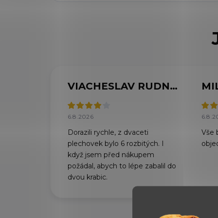
VIACHESLAV RUDNYTSKYI
MI
6.8.2026
6.8.2
Dorazili rychle, z dvaceti
Vše 
plechovek bylo 6 rozbitých. I
obje
když jsem před nákupem
požádal, abych to lépe zabalil do
dvou krabic.