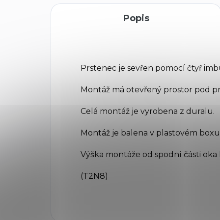
Popis
Prstenec je sevřen pomocí čtyř im
Montáž má otevřený prostor pod p
Celá montáž je vyrobena z duralu.
Montáž je balena v plastovém boxu a
Výška montáže od spodní části oka 
(T2N8)