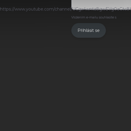
https://www.youtube.com/channel/UCgx4wnta8gwEVg0aGtc8
Vložením e-mailu souhlasíte s
podmínk
Přihlásit se