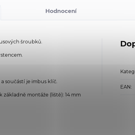
Hodnocení
busových šroubků.
Dop
rstencem.
Kateg
 součástí je imbus klíč.
EAN
:
k základně montáže (liště): 14 mm