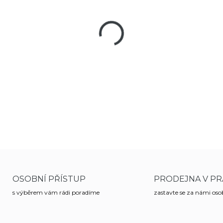
MŮŽEME DORUČIT DO:
19
−
+
Montáž slouží k upevnění opt
zbraň. Upevní se pomocí jedn
prstenu do kterého se vklád
DETAILNÍ INFORMACE
OSOBNÍ PŘÍSTUP
PRODEJNA V PR
s výběrem vám rádi poradíme
zastavte se za námi os