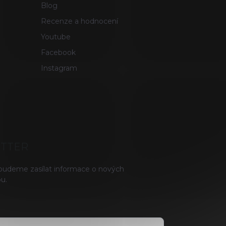
Blog
Recenze a hodnocení
Youtube
Facebook
Instagram
ETTER
 budeme zasílat informace o nových
u.