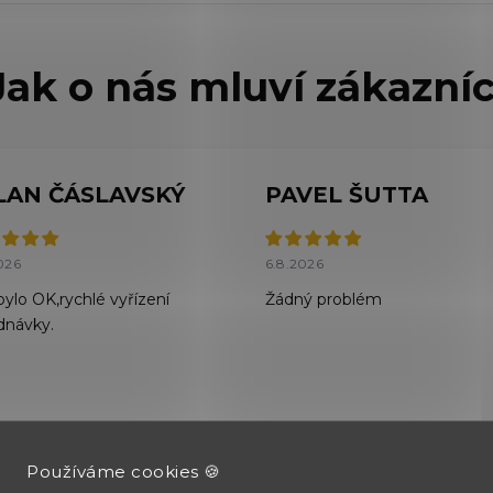
LAN ČÁSLAVSKÝ
PAVEL ŠUTTA
026
6.8.2026
bylo OK,rychlé vyřízení
Žádný problém
dnávky.
Používáme cookies 🍪