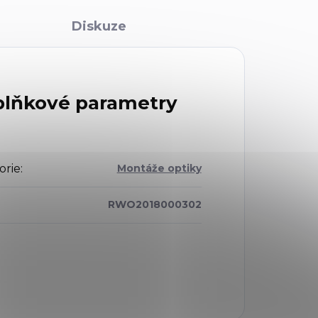
Diskuze
lňkové parametry
orie
:
Montáže optiky
RWO2018000302