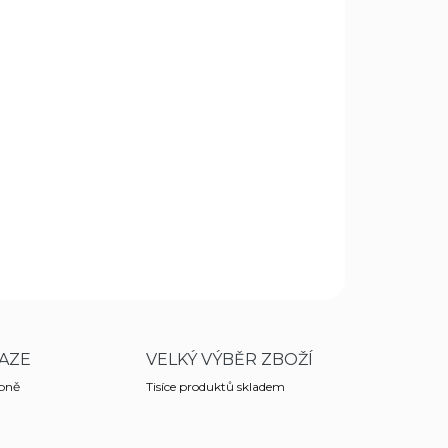
.8.2026
MOŽNOSTI DORUČENÍ
Přidat do košíku
ického zaměřovače, puškohledu či svítilny na
oho šroubu na lištu 22mm, vnitřní průměr
á tubus puškohledu je 25,4mm.
ZEPTAT SE
HLÍDAT
AZE
VELKÝ VÝBĚR ZBOŽÍ
obně
Tisíce produktů skladem